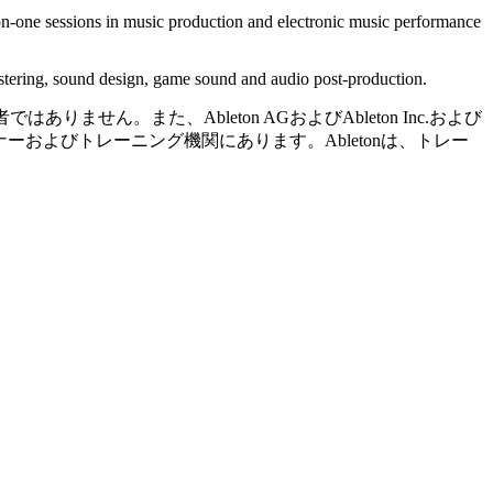
-on-one sessions in music production and electronic music performance
mastering, sound design, game sound and audio post-production.
りません。また、Ableton AGおよびAbleton Inc.および
ーおよびトレーニング機関にあります。Abletonは、トレー