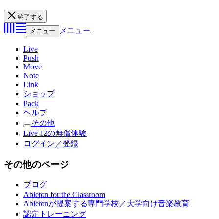
終了する
メニュー
メニュー
Live
Push
Move
Note
Link
ショップ
Pack
ヘルプ
その他
Live 12の無償体験
ログイン／登録
その他のページ
ブログ
Ableton for the Classroom
Abletonが提案する専門学校／大学向け音楽教育
認定トレーニング