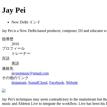
Jay Pei
New Delhi インド
Jay Pei is a New Delhi-based producer, composer, DJ and educator who
指導歴
2016
プロフィール
トレーナー
言語
英語
連絡先
jaypeimusic@gmail.com
その他のリンク
Instagram
,
SoundCloud
,
Facebook
,
Website
Jay Pei’s techniques may seem contradictory to the mainstream but th
music and Ableton Live to integrate the workflow. Live has been hi