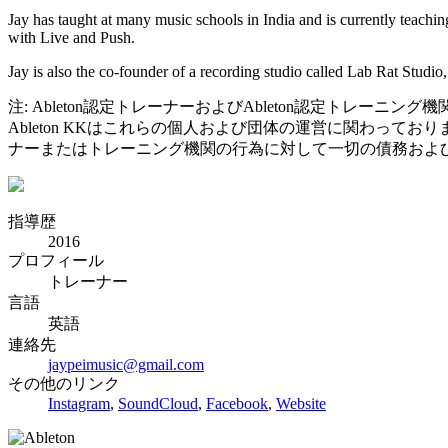
Jay has taught at many music schools in India and is currently teachi
with Live and Push.
Jay is also the co-founder of a recording studio called Lab Rat Studi
注: Ableton認定トレーナーおよびAbleton認定トレーニング
Ableton KKはこれらの個人および団体の運営に関わって
ナーまたはトレーニング機関の行為に対して一切の債務およ
指導歴
2016
プロフィール
トレーナー
言語
英語
連絡先
jaypeimusic@gmail.com
その他のリンク
Instagram
,
SoundCloud
,
Facebook
,
Website