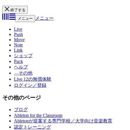
終了する
メニュー
メニュー
Live
Push
Move
Note
Link
ショップ
Pack
ヘルプ
その他
Live 12の無償体験
ログイン／登録
その他のページ
ブログ
Ableton for the Classroom
Abletonが提案する専門学校／大学向け音楽教育
認定トレーニング