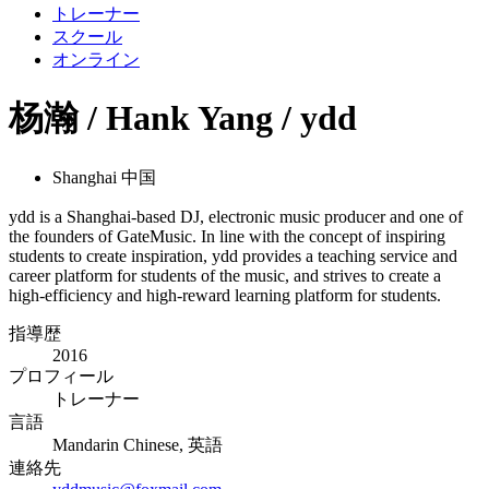
トレーナー
スクール
オンライン
杨瀚 / Hank Yang / ydd
Shanghai 中国
ydd is a Shanghai-based DJ, electronic music producer and one of
the founders of GateMusic. In line with the concept of inspiring
students to create inspiration, ydd provides a teaching service and
career platform for students of the music, and strives to create a
high-efficiency and high-reward learning platform for students.
指導歴
2016
プロフィール
トレーナー
言語
Mandarin Chinese, 英語
連絡先