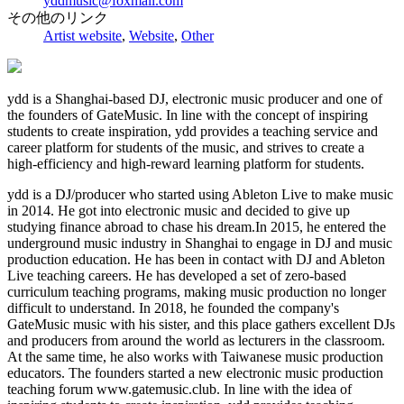
yddmusic@foxmail.com
その他のリンク
Artist website
,
Website
,
Other
ydd is a Shanghai-based DJ, electronic music producer and one of
the founders of GateMusic. In line with the concept of inspiring
students to create inspiration, ydd provides a teaching service and
career platform for students of the music, and strives to create a
high-efficiency and high-reward learning platform for students.
ydd is a DJ/producer who started using Ableton Live to make music
in 2014. He got into electronic music and decided to give up
studying finance abroad to chase his dream.In 2015, he entered the
underground music industry in Shanghai to engage in DJ and music
production education. He has been in contact with DJ and Ableton
Live teaching careers. He has developed a set of zero-based
curriculum teaching programs, making music production no longer
difficult to understand. In 2018, he founded the company's
GateMusic music with his sister, and this place gathers excellent DJs
and producers from around the world as lecturers in the classroom.
At the same time, he also works with Taiwanese music production
educators. The founders started a new electronic music production
teaching forum www.gatemusic.club. In line with the idea of ​​