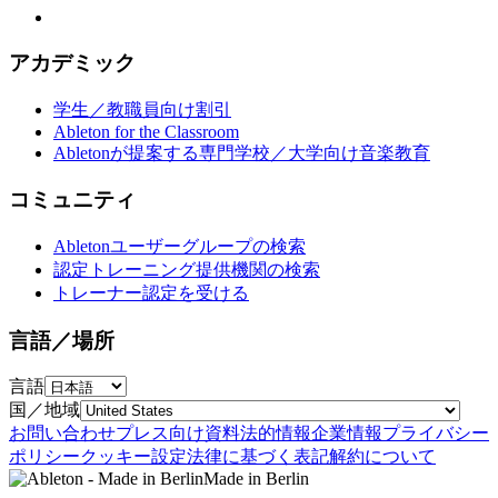
アカデミック
学生／教職員向け割引
Ableton for the Classroom
Abletonが提案する専門学校／大学向け音楽教育
コミュニティ
Abletonユーザーグループの検索
認定トレーニング提供機関の検索
トレーナー認定を受ける
言語／場所
言語
国／地域
お問い合わせ
プレス向け資料
法的情報
企業情報
プライバシー
ポリシー
クッキー設定
法律に基づく表記
解約について
Made in Berlin