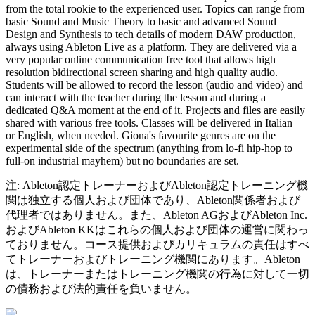
from the total rookie to the experienced user. Topics can range from
basic Sound and Music Theory to basic and advanced Sound
Design and Synthesis to tech details of modern DAW production,
always using Ableton Live as a platform. They are delivered via a
very popular online communication free tool that allows high
resolution bidirectional screen sharing and high quality audio.
Students will be allowed to record the lesson (audio and video) and
can interact with the teacher during the lesson and during a
dedicated Q&A moment at the end of it. Projects and files are easily
shared with various free tools. Classes will be delivered in Italian
or English, when needed. Giona's favourite genres are on the
experimental side of the spectrum (anything from lo-fi hip-hop to
full-on industrial mayhem) but no boundaries are set.
注: Ableton認定トレーナーおよびAbleton認定トレーニング機
関は独立する個人および団体であり、Ableton関係者および
代理者ではありません。また、Ableton AGおよびAbleton Inc.
およびAbleton KKはこれらの個人および団体の運営に関わっ
ておりません。コース提供およびカリキュラムの責任はすべ
てトレーナーおよびトレーニング機関にあります。Ableton
は、トレーナーまたはトレーニング機関の行為に対して一切
の債務および法的責任を負いません。