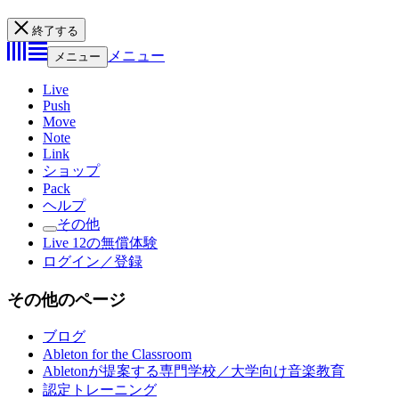
終了する
メニュー
メニュー
Live
Push
Move
Note
Link
ショップ
Pack
ヘルプ
その他
Live 12の無償体験
ログイン／登録
その他のページ
ブログ
Ableton for the Classroom
Abletonが提案する専門学校／大学向け音楽教育
認定トレーニング