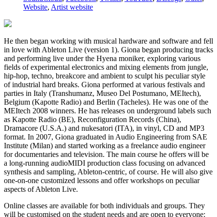
Website
,
Artist website
He then began working with musical hardware and software and fell
in love with Ableton Live (version 1). Giona began producing tracks
and performing live under the Hyena moniker, exploring various
fields of experimental electronics and mixing elements from jungle,
hip-hop, techno, breakcore and ambient to sculpt his peculiar style
of industrial hard breaks. Giona performed at various festivals and
parties in Italy (Transhumanz, Museo Del Postumano, MEItech),
Belgium (Kapotte Radio) and Berlin (Tacheles). He was one of the
MEItech 2008 winners. He has releases on underground labels such
as Kapotte Radio (BE), Reconfiguration Records (China),
Dramacore (U.S.A.) and nukesatori (ITA), in vinyl, CD and MP3
format. In 2007, Giona graduated in Audio Engineering from SAE
Institute (Milan) and started working as a freelance audio engineer
for documentaries and television. The main course he offers will be
a long-running audioMIDI production class focusing on advanced
synthesis and sampling, Ableton-centric, of course. He will also give
one-on-one customized lessons and offer workshops on peculiar
aspects of Ableton Live.
Online classes are available for both individuals and groups. They
will be customised on the student needs and are open to everyone: