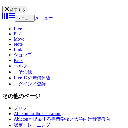
終了する
メニュー
メニュー
Live
Push
Move
Note
Link
ショップ
Pack
ヘルプ
その他
Live 12の無償体験
ログイン／登録
その他のページ
ブログ
Ableton for the Classroom
Abletonが提案する専門学校／大学向け音楽教育
認定トレーニング