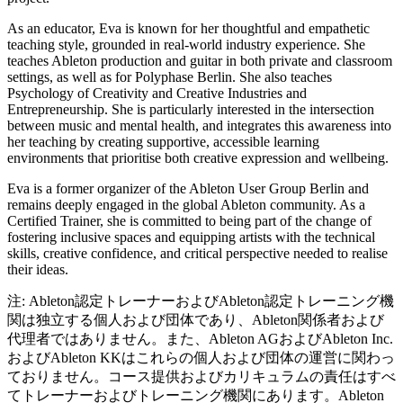
As an educator, Eva is known for her thoughtful and empathetic
teaching style, grounded in real-world industry experience. She
teaches Ableton production and guitar in both private and classroom
settings, as well as for Polyphase Berlin. She also teaches
Psychology of Creativity and Creative Industries and
Entrepreneurship. She is particularly interested in the intersection
between music and mental health, and integrates this awareness into
her teaching by creating supportive, accessible learning
environments that prioritise both creative expression and wellbeing.
Eva is a former organizer of the Ableton User Group Berlin and
remains deeply engaged in the global Ableton community. As a
Certified Trainer, she is committed to being part of the change of
fostering inclusive spaces and equipping artists with the technical
skills, creative confidence, and critical perspective needed to realise
their ideas.
注: Ableton認定トレーナーおよびAbleton認定トレーニング機
関は独立する個人および団体であり、Ableton関係者および
代理者ではありません。また、Ableton AGおよびAbleton Inc.
およびAbleton KKはこれらの個人および団体の運営に関わっ
ておりません。コース提供およびカリキュラムの責任はすべ
てトレーナーおよびトレーニング機関にあります。Ableton