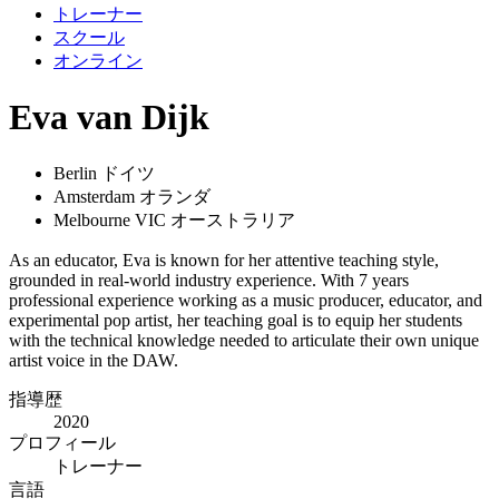
トレーナー
スクール
オンライン
Eva van Dijk
Berlin ドイツ
Amsterdam オランダ
Melbourne VIC オーストラリア
As an educator, Eva is known for her attentive teaching style,
grounded in real-world industry experience. With 7 years
professional experience working as a music producer, educator, and
experimental pop artist, her teaching goal is to equip her students
with the technical knowledge needed to articulate their own unique
artist voice in the DAW.
指導歴
2020
プロフィール
トレーナー
言語