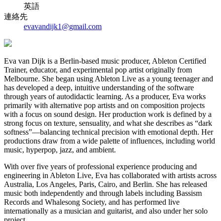
英語
連絡先
evavandijk1@gmail.com
Eva van Dijk is a Berlin-based music producer, Ableton Certified
Trainer, educator, and experimental pop artist originally from
Melbourne. She began using Ableton Live as a young teenager and
has developed a deep, intuitive understanding of the software
through years of autodidactic learning. As a producer, Eva works
primarily with alternative pop artists and on composition projects
with a focus on sound design. Her production work is defined by a
strong focus on texture, sensuality, and what she describes as “dark
softness”—balancing technical precision with emotional depth. Her
productions draw from a wide palette of influences, including world
music, hyperpop, jazz, and ambient.
With over five years of professional experience producing and
engineering in Ableton Live, Eva has collaborated with artists across
Australia, Los Angeles, Paris, Cairo, and Berlin. She has released
music both independently and through labels including Bassism
Records and Whalesong Society, and has performed live
internationally as a musician and guitarist, and also under her solo
project.