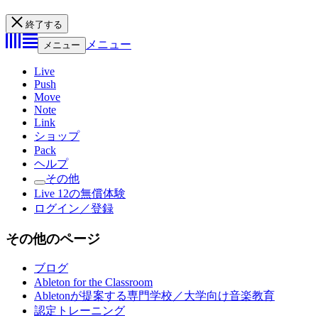
終了する
メニュー
メニュー
Live
Push
Move
Note
Link
ショップ
Pack
ヘルプ
その他
Live 12の無償体験
ログイン／登録
その他のページ
ブログ
Ableton for the Classroom
Abletonが提案する専門学校／大学向け音楽教育
認定トレーニング