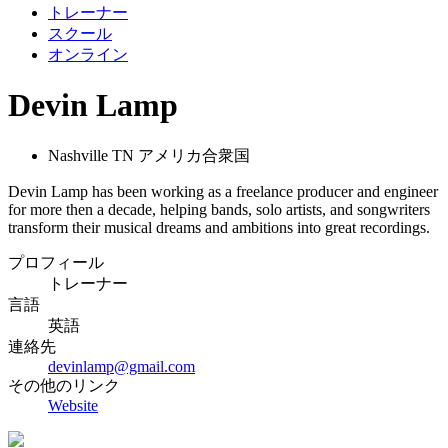
トレーナー
スクール
オンライン
Devin Lamp
Nashville TN アメリカ合衆国
Devin Lamp has been working as a freelance producer and engineer
for more then a decade, helping bands, solo artists, and songwriters
transform their musical dreams and ambitions into great recordings.
プロフィール
トレーナー
言語
英語
連絡先
devinlamp@gmail.com
その他のリンク
Website