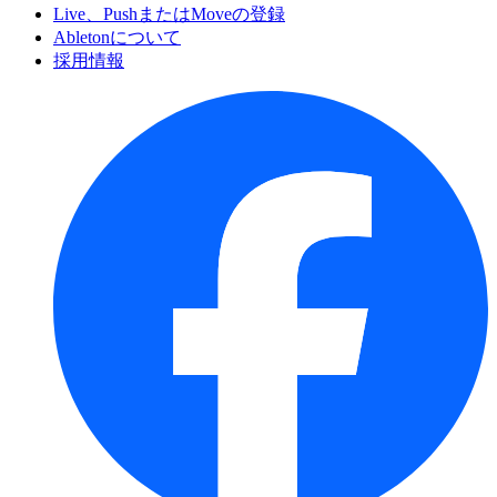
Live、PushまたはMoveの登録
Abletonについて
採用情報