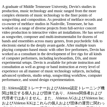
A graduate of Middle Tennessee University, Devin's studies in
production, music technology and music ranged from the more
complex elements of music technology to the finer points of
songwriting and composition. As president of meltface records and
co-owner of meltface studios in Nashville, Tennessee, he has
worked on a range of diverse projects from full-service concert
video production to interactive video art installations. He has served
as songwriter, composer and multi-instrumentalist for dozens of
bands and ensembles across many genres, from psychedelic folk to
electronic-metal to the deeply avant-garde. After multiple tours
playing computer-based music with other live performers, Devin has
worked as a consultant in the development of live rigs for all kinds
of computer performers, including keyboardists, DJs, and more
experimental setups. Devin is available for private instruction and
consultation as well as group or band instruction at every level of
experience on all manner of music technology subjects, including
advanced synthesis, studio setup, songwriting workflow, computer
performance, and sound design experimentation.
注: Ableton認定トレーナーおよびAbleton認定トレーニング機
関は独立する個人および団体であり、Ableton関係者および
代理者ではありません。また、Ableton AGおよびAbleton Inc.
およびAbleton KKはこれらの個人および団体の運営に関わっ