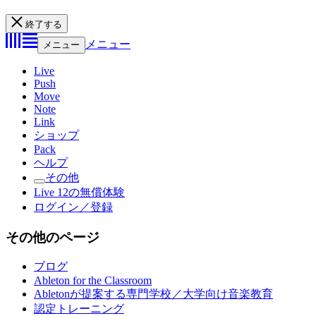
終了する
メニュー
メニュー
Live
Push
Move
Note
Link
ショップ
Pack
ヘルプ
その他
Live 12の無償体験
ログイン／登録
その他のページ
ブログ
Ableton for the Classroom
Abletonが提案する専門学校／大学向け音楽教育
認定トレーニング