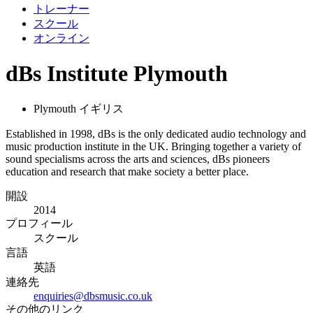
トレーナー
スクール
オンライン
dBs Institute Plymouth
Plymouth イギリス
Established in 1998, dBs is the only dedicated audio technology and
music production institute in the UK. Bringing together a variety of
sound specialisms across the arts and sciences, dBs pioneers
education and research that make society a better place.
開設
2014
プロフィール
スクール
言語
英語
連絡先
enquiries@dbsmusic.co.uk
その他のリンク