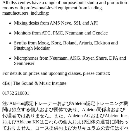
All dBs centres have a range of purpose-built studio and production
rooms with professional-level equipment from leading
manufacturers, including:
Mixing desks from AMS Neve, SSL and API
Monitors from ATC, PMC, Neumann and Genelec
Synths from Moog, Korg, Roland, Arturia, Elektron and
Pittsburgh Modular
Microphones from Neumann, AKG, Royer, Shure, DPA and
Sennheiser
For details on prices and upcoming classes, please contact:
dBs | The Sound & Music Institute
01752 210801
注: Ableton認定トレーナーおよびAbleton認定トレーニング機
関は独立する個人および団体であり、Ableton関係者および
代理者ではありません。また、Ableton AGおよびAbleton Inc.
およびAbleton KKはこれらの個人および団体の運営に関わっ
ておりません。コース提供およびカリキュラムの責任はすべ