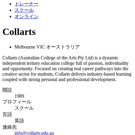
トレーナー
スクール
オンライン
Collarts
Melbourne VIC オーストラリア
Collarts (Australian College of the Arts Pty Ltd) is a dynamic
independent tertiary education college full of passion, individuality
and opportunity. Focused on creating real career pathways into the
creative sector for students, Collarts delivers industry-based learning
coupled with strong personal and professional development.
開設
1989
プロフィール
スクール
言語
英語
連絡先
info@collarts.edu.au