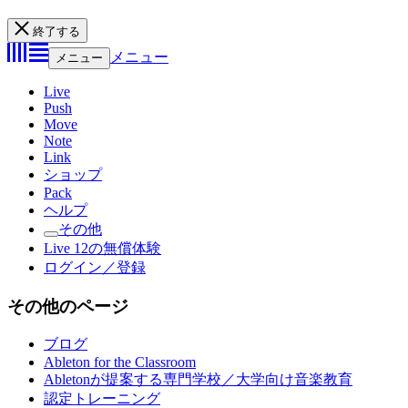
終了する
メニュー
メニュー
Live
Push
Move
Note
Link
ショップ
Pack
ヘルプ
その他
Live 12の無償体験
ログイン／登録
その他のページ
ブログ
Ableton for the Classroom
Abletonが提案する専門学校／大学向け音楽教育
認定トレーニング