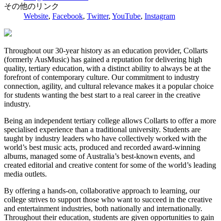
その他のリンク
Website
,
Facebook
,
Twitter
,
YouTube
,
Instagram
Throughout our 30-year history as an education provider, Collarts
(formerly AusMusic) has gained a reputation for delivering high
quality, tertiary education, with a distinct ability to always be at the
forefront of contemporary culture. Our commitment to industry
connection, agility, and cultural relevance makes it a popular choice
for students wanting the best start to a real career in the creative
industry.
Being an independent tertiary college allows Collarts to offer a more
specialised experience than a traditional university. Students are
taught by industry leaders who have collectively worked with the
world’s best music acts, produced and recorded award-winning
albums, managed some of Australia’s best-known events, and
created editorial and creative content for some of the world’s leading
media outlets.
By offering a hands-on, collaborative approach to learning, our
college strives to support those who want to succeed in the creative
and entertainment industries, both nationally and internationally.
Throughout their education, students are given opportunities to gain