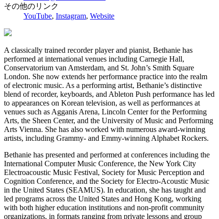
その他のリンク
YouTube
,
Instagram
,
Website
A classically trained recorder player and pianist, Bethanie has
performed at international venues including Carnegie Hall,
Conservatorium van Amsterdam, and St. John’s Smith Square
London. She now extends her performance practice into the realm
of electronic music. As a performing artist, Bethanie’s distinctive
blend of recorder, keyboards, and Ableton Push performance has led
to appearances on Korean television, as well as performances at
venues such as Agganis Arena, Lincoln Center for the Performing
Arts, the Sheen Center, and the University of Music and Performing
Arts Vienna. She has also worked with numerous award-winning
artists, including Grammy- and Emmy-winning Alphabet Rockers.
Bethanie has presented and performed at conferences including the
International Computer Music Conference, the New York City
Electroacoustic Music Festival, Society for Music Perception and
Cognition Conference, and the Society for Electro-Acoustic Music
in the United States (SEAMUS). In education, she has taught and
led programs across the United States and Hong Kong, working
with both higher education institutions and non-profit community
organizations, in formats ranging from private lessons and group