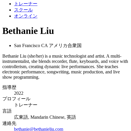
トレーナー
スクール
オンライン
Bethanie Liu
San Francisco CA アメリカ合衆国
Bethanie Liu (she/her) is a music technologist and artist. A multi-
instrumentalist, she blends recorder, flute, keyboards, and voice with
controllerism, creating dynamic live performances. She teaches
electronic performance, songwriting, music production, and live
show programming.
指導歴
2022
プロフィール
トレーナー
言語
広東語, Mandarin Chinese, 英語
連絡先
bethanie@bethanieliu.com