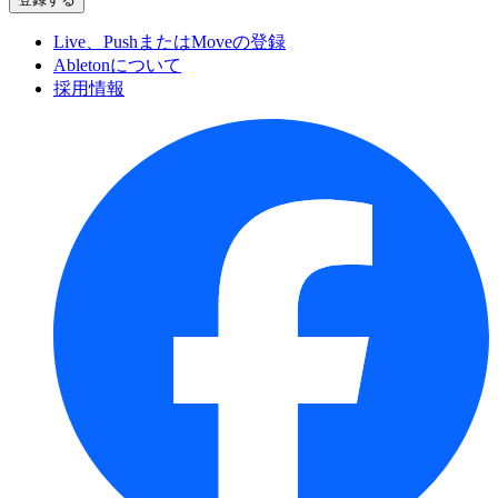
Live、PushまたはMoveの登録
Abletonについて
採用情報