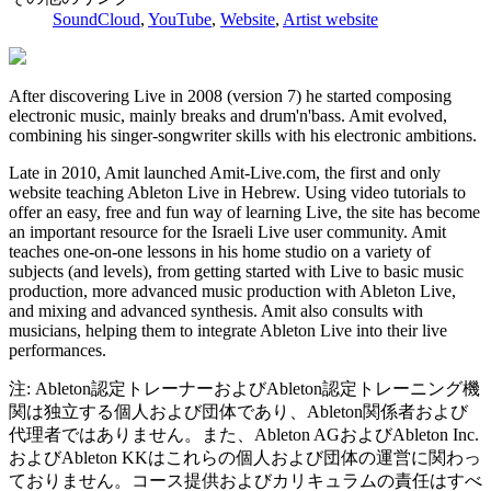
SoundCloud
,
YouTube
,
Website
,
Artist website
After discovering Live in 2008 (version 7) he started composing
electronic music, mainly breaks and drum'n'bass. Amit evolved,
combining his singer-songwriter skills with his electronic ambitions.
Late in 2010, Amit launched Amit-Live.com, the first and only
website teaching Ableton Live in Hebrew. Using video tutorials to
offer an easy, free and fun way of learning Live, the site has become
an important resource for the Israeli Live user community. Amit
teaches one-on-one lessons in his home studio on a variety of
subjects (and levels), from getting started with Live to basic music
production, more advanced music production with Ableton Live,
and mixing and advanced synthesis. Amit also consults with
musicians, helping them to integrate Ableton Live into their live
performances.
注: Ableton認定トレーナーおよびAbleton認定トレーニング機
関は独立する個人および団体であり、Ableton関係者および
代理者ではありません。また、Ableton AGおよびAbleton Inc.
およびAbleton KKはこれらの個人および団体の運営に関わっ
ておりません。コース提供およびカリキュラムの責任はすべ