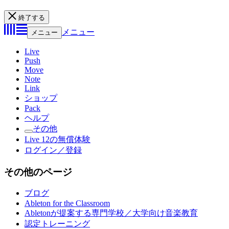
終了する
メニュー
メニュー
Live
Push
Move
Note
Link
ショップ
Pack
ヘルプ
その他
Live 12の無償体験
ログイン／登録
その他のページ
ブログ
Ableton for the Classroom
Abletonが提案する専門学校／大学向け音楽教育
認定トレーニング