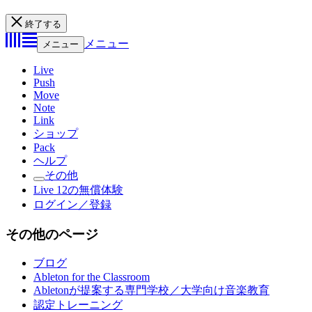
終了する
メニュー
メニュー
Live
Push
Move
Note
Link
ショップ
Pack
ヘルプ
その他
Live 12の無償体験
ログイン／登録
その他のページ
ブログ
Ableton for the Classroom
Abletonが提案する専門学校／大学向け音楽教育
認定トレーニング