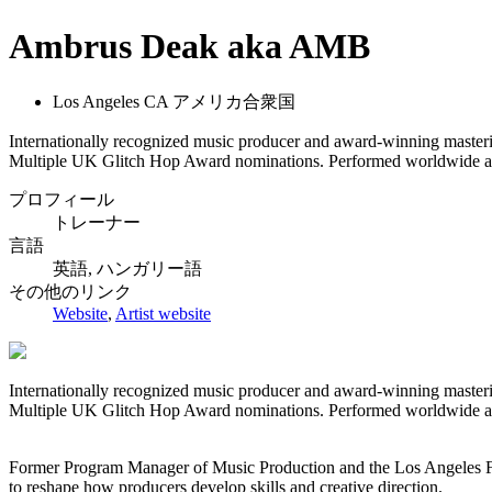
Ambrus Deak aka AMB
Los Angeles CA アメリカ合衆国
Internationally recognized music producer and award-winning masteri
Multiple UK Glitch Hop Award nominations. Performed worldwide al
プロフィール
トレーナー
言語
英語, ハンガリー語
その他のリンク
Website
,
Artist website
Internationally recognized music producer and award-winning masteri
Multiple UK Glitch Hop Award nominations. Performed worldwide al
Former Program Manager of Music Production and the Los Angeles F
to reshape how producers develop skills and creative direction.