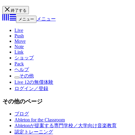
終了する
メニュー
メニュー
Live
Push
Move
Note
Link
ショップ
Pack
ヘルプ
その他
Live 12の無償体験
ログイン／登録
その他のページ
ブログ
Ableton for the Classroom
Abletonが提案する専門学校／大学向け音楽教育
認定トレーニング