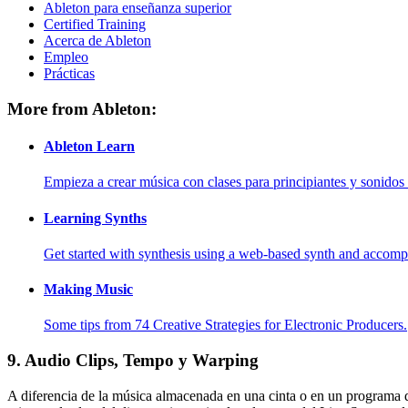
Ableton para enseñanza superior
Certified Training
Acerca de Ableton
Empleo
Prácticas
More from Ableton:
Ableton Learn
Empieza a crear música con clases para principiantes y sonidos 
Learning Synths
Get started with synthesis using a web-based synth and accomp
Making Music
Some tips from 74 Creative Strategies for Electronic Producers.
9.
Audio Clips, Tempo y Warping
A diferencia de la música almacenada en una cinta o en un programa d