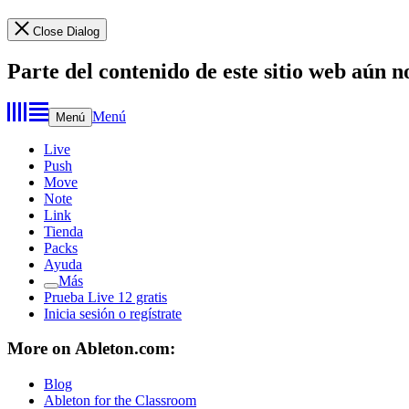
Close Dialog
Parte del contenido de este sitio web aún n
Menú
Menú
Live
Push
Move
Note
Link
Tienda
Packs
Ayuda
Más
Prueba Live 12 gratis
Inicia sesión o regístrate
More on Ableton.com:
Blog
Ableton for the Classroom