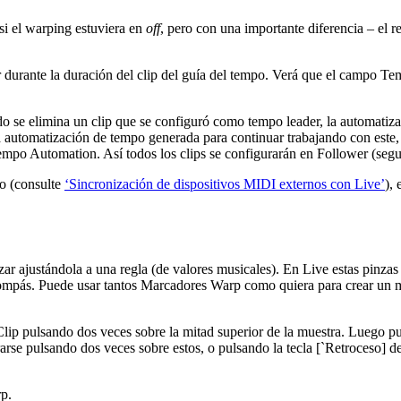
si el warping estuviera en
off
, pero con una importante diferencia – el r
durante la duración del clip del guía del tempo. Verá que el campo Temp
o se elimina un clip que se configuró como tempo leader, la automatizac
 automatización de tempo generada para continuar trabajando con este,
po Automation. Así todos los clips se configurarán en Follower (segu
o (consulte
‘Sincronización de dispositivos MIDI externos con Live’
),
ar ajustándola a una regla (de valores musicales). En Live estas pinz
 compás. Puede usar tantos Marcadores Warp como quiera para crear un m
lip pulsando dos veces sobre la mitad superior de la muestra. Luego pue
se pulsando dos veces sobre estos, o pulsando la tecla [`Retroceso] del
p.