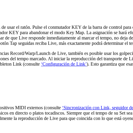
z de usar el ratón. Pulse el conmutador KEY de la barra de control par
utador KEY para abandonar el modo Key Map. La asignación se hará efe
r de que Live responde inmediatamente al marcar el tempo, no deja de h
botón Tap seguidas reciba Live, más exactamente podrá determinar el 
ncias Record/Warp/Launch de Live, también es posible usar los golpecit
ones del tempo marcado. Al iniciar la reproducción del transporte de L
Ableton Link (consulte
‘Configuración de Link’
). Esto garantiza que es
positivos MIDI externos (consulte
‘Sincronización con Link, seguidor 
sicos en directo o platos tocadiscos. Siempre que el tempo de su Set se
mente la reproducción de Live para que coincida con lo que está oyen