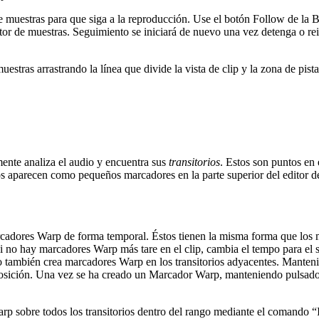
e muestras para que siga a la reproducción. Use el botón Follow de la B
tor de muestras. Seguimiento se iniciará de nuevo una vez detenga o rei
stras arrastrando la línea que divide la vista de clip y la zona de pista
ente analiza el audio y encuentra sus
transitorios
. Estos son puntos en
s aparecen como pequeños marcadores en la parte superior del editor d
arcadores Warp de forma temporal. Éstos tienen la misma forma que los
i no hay marcadores Warp más tare en el clip, cambia el tempo para e
 también crea marcadores Warp en los transitorios adyacentes. Manten
posición. Una vez se ha creado un Marcador Warp, manteniendo pulsado 
p sobre todos los transitorios dentro del rango mediante el comando “I