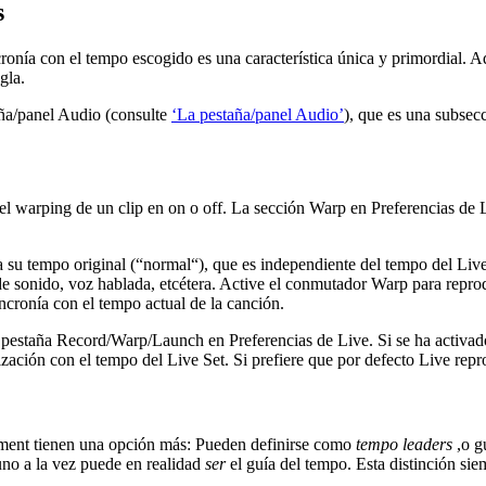
s
ronía con el tempo escogido es una característica única y primordial. 
gla.
aña/panel Audio (consulte
‘La pestaña/panel Audio’
), que es una subsecc
l warping de un clip en on o off. La sección Warp en Preferencias de 
su tempo original (“normal“), que es independiente del tempo del Live S
s de sonido, voz hablada, etcétera. Active el conmutador Warp para repr
cronía con el tempo actual de la canción.
 la pestaña Record/Warp/Launch en Preferencias de Live. Si se ha activ
ación con el tempo del Live Set. Si prefiere que por defecto Live repro
ement tienen una opción más: Pueden definirse como
tempo leaders
,o g
uno a la vez puede en realidad
ser
el guía del tempo. Esta distinción sie