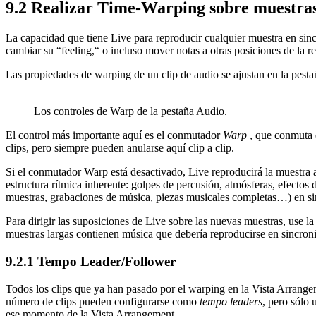
9.2
Realizar Time-Warping sobre muestra
La capacidad que tiene Live para reproducir cualquier muestra en sinc
cambiar su “feeling,“ o incluso mover notas a otras posiciones de la re
Las propiedades de warping de un clip de audio se ajustan en la pest
Los controles de Warp de la pestaña Audio.
El control más importante aquí es el conmutador
Warp
, que conmuta e
clips, pero siempre pueden anularse aquí clip a clip.
Si el conmutador Warp está desactivado, Live reproducirá la muestra a 
estructura rítmica inherente: golpes de percusión, atmósferas, efecto
muestras, grabaciones de música, piezas musicales completas…) en sin
Para dirigir las suposiciones de Live sobre las nuevas muestras, use
muestras largas contienen música que debería reproducirse en sincroniz
9.2.1
Tempo Leader/Follower
Todos los clips que ya han pasado por el warping en la Vista Arrang
número de clips pueden configurarse como
tempo leaders
, pero sólo 
ese momento de la Vista Arrangement.