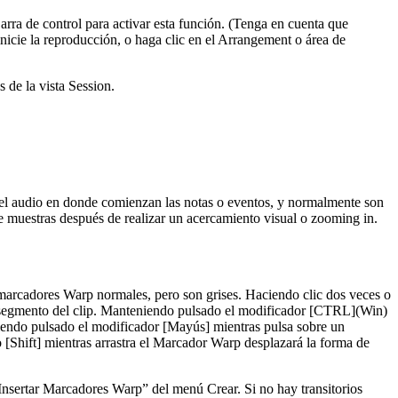
arra de control para activar esta función. (Tenga en cuenta que
nicie la reproducción, o haga clic en el Arrangement o área de
s de la vista Session.
 el audio en donde comienzan las notas o eventos, y normalmente son
e muestras después de realizar un acercamiento visual o zooming in.
 marcadores Warp normales, pero son grises. Haciendo clic dos veces o
l segmento del clip. Manteniendo pulsado el modificador [CTRL](Win)
iendo pulsado el modificador [Mayús] mientras pulsa sobre un
[Shift] mientras arrastra el Marcador Warp desplazará la forma de
nsertar Marcadores Warp” del menú Crear. Si no hay transitorios