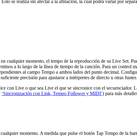
. Esto se realiza sin afectar a la afinación, la cual podrá variar por se
 y en cualquier momento, el tempo de la reproducción de su Live Set. Pu
entinos a lo largo de la línea de tiempo de la canción. Para un control
dependientes al campo Tempo a ambos lados del punto decimal. Configu
ficiente precisión para ajustarse a intérpretes de directo u otras funtes
ce con Live o que sea Live el que se sincronice con el secuenciador. Lo
e
‘Sincronización con Link, Tempo Follower y MIDI’
) para más detalle
 cualquier momento. A medida que pulse el botón Tap Tempo de la barra