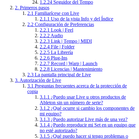
1.2.24
Seguidor del Tempo
2.
Primeros pasos
2.1
Familiarícese con Live
2.1.1
Uso de la vista Info y del Índice
2.2
Configuración de Preferencias
2.2.1
Look | Feel
2.2.2
Audio
2.2.3
Link | Tempo | MIDI
2.2.4
File | Folder
2.2.5
La Librería
2.2.6
Plug-Ins
2.2.7
Record | Warp | Launch
2.2.8
Licencias | Mantenimiento
2.3
La pantalla principal de Live
3.
Autorización de Live
3.1
Preguntas frecuentes acerca de la protección de
copia
3.1.1
¿Puedo usar Live u otros productos de
Ableton sin un número de serie?
3.1.2
¿Qué ocurre si cambio los componentes de
mi equipo?
3.1.3
¿Puedo autorizar Live más de una vez?
3.1.4
¿Puedo reproducir mi Set en un equipo que
no esté autorizado?
3.1.5
¿Qué puedo hacer si tengo problemas o