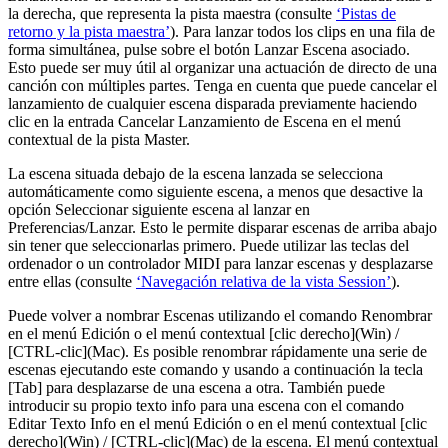
la derecha, que representa la pista maestra (consulte
‘Pistas de
retorno y la pista maestra’
). Para lanzar todos los clips en una fila de
forma simultánea, pulse sobre el botón Lanzar Escena asociado.
Esto puede ser muy útil al organizar una actuación de directo de una
canción con múltiples partes. Tenga en cuenta que puede cancelar el
lanzamiento de cualquier escena disparada previamente haciendo
clic en la entrada Cancelar Lanzamiento de Escena en el menú
contextual de la pista Master.
La escena situada debajo de la escena lanzada se selecciona
automáticamente como siguiente escena, a menos que desactive la
opción Seleccionar siguiente escena al lanzar en
Preferencias/Lanzar. Esto le permite disparar escenas de arriba abajo
sin tener que seleccionarlas primero. Puede utilizar las teclas del
ordenador o un controlador MIDI para lanzar escenas y desplazarse
entre ellas (consulte
‘Navegación relativa de la vista Session’
).
Puede volver a nombrar Escenas utilizando el comando Renombrar
en el menú Edición o el menú contextual [clic derecho](Win) /
[CTRL-clic](Mac). Es posible renombrar rápidamente una serie de
escenas ejecutando este comando y usando a continuación la tecla
[Tab] para desplazarse de una escena a otra. También puede
introducir su propio texto info para una escena con el comando
Editar Texto Info en el menú Edición o en el menú contextual [clic
derecho](Win) / [CTRL-clic](Mac) de la escena. El menú contextual