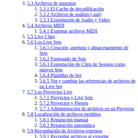
5.3
Archivos de muestras
5.3.1
El Cache de decodificación
5.3.2
Archivos de análisis (.asd)
5.3.3
Exportación de Audio y Video
5.4
Archivos MIDI
5.4.1
Exportar archivos MIDI
5.5
Live Clips
5.6
Los Live Sets
5.6.1
Creación, apertura y almacenamiento de
Sets
5.6.2
Fusionado de Sets
5.6.3
Exportación de Clips de Session como
nuevos Sets
5.6.4
Plantillas de Set
5.6.5
Ver y cambiar las referencias de archivos de
un Live Set
5.7
Los Proyectos Live
5.7.1
Proyectos y Live Sets
5.7.2
Proyectos y Presets
5.7.3
Administración de archivos en un Proyecto
5.8
Localización de archivos perdidos
5.8.1
Reparación manual
5.8.2
Reparación automática
5.9
Recopilación de Archivos externos
5.9.1
Recopilar archivos al exportar