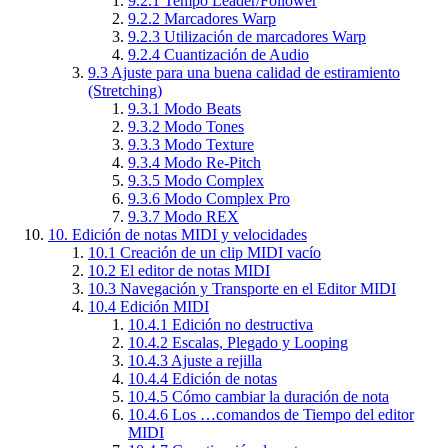
9.2.1
Tempo Leader/Follower
9.2.2
Marcadores Warp
9.2.3
Utilización de marcadores Warp
9.2.4
Cuantización de Audio
9.3
Ajuste para una buena calidad de estiramiento
(Stretching)
9.3.1
Modo Beats
9.3.2
Modo Tones
9.3.3
Modo Texture
9.3.4
Modo Re-Pitch
9.3.5
Modo Complex
9.3.6
Modo Complex Pro
9.3.7
Modo REX
10.
Edición de notas MIDI y velocidades
10.1
Creación de un clip MIDI vacío
10.2
El editor de notas MIDI
10.3
Navegación y Transporte en el Editor MIDI
10.4
Edición MIDI
10.4.1
Edición no destructiva
10.4.2
Escalas, Plegado y Looping
10.4.3
Ajuste a rejilla
10.4.4
Edición de notas
10.4.5
Cómo cambiar la duración de nota
10.4.6
Los …comandos de Tiempo del editor
MIDI