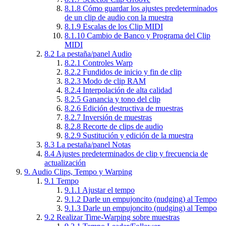
8.1.8
Cómo guardar los ajustes predeterminados
de un clip de audio con la muestra
8.1.9
Escalas de los Clip MIDI
8.1.10
Cambio de Banco y Programa del Clip
MIDI
8.2
La pestaña/panel Audio
8.2.1
Controles Warp
8.2.2
Fundidos de inicio y fin de clip
8.2.3
Modo de clip RAM
8.2.4
Interpolación de alta calidad
8.2.5
Ganancia y tono del clip
8.2.6
Edición destructiva de muestras
8.2.7
Inversión de muestras
8.2.8
Recorte de clips de audio
8.2.9
Sustitución y edición de la muestra
8.3
La pestaña/panel Notas
8.4
Ajustes predeterminados de clip y frecuencia de
actualización
9.
Audio Clips, Tempo y Warping
9.1
Tempo
9.1.1
Ajustar el tempo
9.1.2
Darle un empujoncito (nudging) al Tempo
9.1.3
Darle un empujoncito (nudging) al Tempo
9.2
Realizar Time-Warping sobre muestras