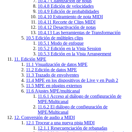
10.4.7
Cuantización de notas
10.4.8
Edición de velocidades
10.4.9
Edición de probabilidades
10.4.10
Estiramiento de nota MIDI
10.4.11
Recorte de Clips MIDI
10.4.12
Desactivación de notas
10.4.13
Las herramientas de Transformación
10.5
Edición de múltiples clips
10.5.1
Modo de enfoque
10.5.2
Edición en la Vista Session
10.5.3
Edición en la Vista Arrangement
11.
Edición MPE
11.1
Visualización de datos MPE
11.2
Edición de datos MPE
11.3
Trazado de envolventes
11.4
MPE en los dispositivos de Live y en Push 2
11.5
MPE en plugins externos
11.6
Ajustes MPE/multicanal
11.6.1
Acceso al diálogo de configuración de
MPE/Multicanal
11.6.2
El diálogo de configuración de
MPE/Multicanal
12.
Conversión de audio a MIDI
12.1
Trocear a una nueva pista MIDI
12.1.1
Resecuenciación de rebanadas