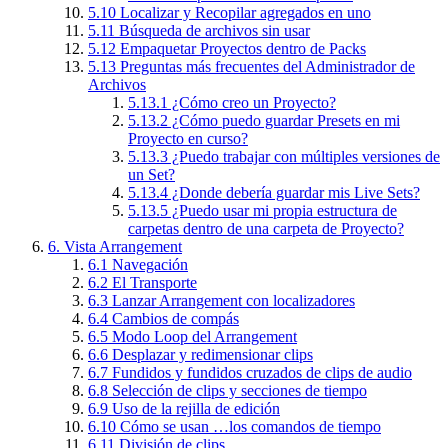
5.10
Localizar y Recopilar agregados en uno
5.11
Búsqueda de archivos sin usar
5.12
Empaquetar Proyectos dentro de Packs
5.13
Preguntas más frecuentes del Administrador de
Archivos
5.13.1
¿Cómo creo un Proyecto?
5.13.2
¿Cómo puedo guardar Presets en mi
Proyecto en curso?
5.13.3
¿Puedo trabajar con múltiples versiones de
un Set?
5.13.4
¿Donde debería guardar mis Live Sets?
5.13.5
¿Puedo usar mi propia estructura de
carpetas dentro de una carpeta de Proyecto?
6.
Vista Arrangement
6.1
Navegación
6.2
El Transporte
6.3
Lanzar Arrangement con localizadores
6.4
Cambios de compás
6.5
Modo Loop del Arrangement
6.6
Desplazar y redimensionar clips
6.7
Fundidos y fundidos cruzados de clips de audio
6.8
Selección de clips y secciones de tiempo
6.9
Uso de la rejilla de edición
6.10
Cómo se usan …los comandos de tiempo
6.11
División de clips