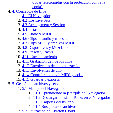
dudas relacionadas con la protección contra la
copia?
4.
Conceptos de Live
4.1
El Navegador
4.2
Los Live Sets
4.3
Arrangement y Session
4.4
Pistas
4.5
Audio y MIDI
4.6
Clips de audio y muestras
4.7
Clips MIDI y archivos MIDI
4.8
Dispositivos y Mezclador
4.9
Presets y Racks
4.10
Encaminamiento
4.11
Grabación de nuevos clips
4.12
Envolventes de automatización
4.13
Envolventes de clip
4.14
Control remoto vía MIDI y teclas
4.15
Guardar y exportar
5.
Gestión de archivos y sets
5.1
Manejo del Navegador
5.1.1
Aprendiendo la jerarquía del Navegador
5.1.2
Descargar e instalar Packs en el Navegador
5.1.3
Carpetas del usuario
5.1.4
Búsqueda de archivos
5.2
Utilización de Ableton Cloud