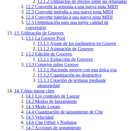
12.1.2
Utilización de efectos sobre las rebanadas
12.2
Convertir la armonía a una nueva pista MIDI
12.3
Convertir melodía a una nueva pista MIDI
12.4
Convertir baterías a una nueva pista MIDI
12.5
Optimización para una mejor calidad de
conversión
13.
Utilización de Grooves
13.1
La Groove Pool
13.1.1
Ajuste de los parámetros en Groove
13.1.2
Asignación de Grooves
13.2
Edición de Grooves
13.2.1
Extracción de Grooves
13.3
Consejos sobre Groove
13.3.1
Haciendo groove con una única voz
13.3.2
Cuantización no destructiva
13.3.3
Creación de texturas mediante
aleatoriedad
14.
Cómo lanzar clips
14.1
Los controles de Lanzar
14.2
Modos de lanzamiento
14.3
Modo Legato
14.4
Cuantización de lanzamiento de Clip
14.5
Velocidad
14.6
Clip Offset y Nudging
14.7
Acciones de seguimiento