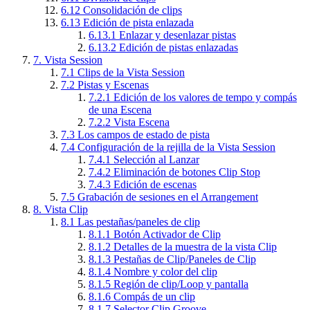
6.12
Consolidación de clips
6.13
Edición de pista enlazada
6.13.1
Enlazar y desenlazar pistas
6.13.2
Edición de pistas enlazadas
7.
Vista Session
7.1
Clips de la Vista Session
7.2
Pistas y Escenas
7.2.1
Edición de los valores de tempo y compás
de una Escena
7.2.2
Vista Escena
7.3
Los campos de estado de pista
7.4
Configuración de la rejilla de la Vista Session
7.4.1
Selección al Lanzar
7.4.2
Eliminación de botones Clip Stop
7.4.3
Edición de escenas
7.5
Grabación de sesiones en el Arrangement
8.
Vista Clip
8.1
Las pestañas/paneles de clip
8.1.1
Botón Activador de Clip
8.1.2
Detalles de la muestra de la vista Clip
8.1.3
Pestañas de Clip/Paneles de Clip
8.1.4
Nombre y color del clip
8.1.5
Región de clip/Loop y pantalla
8.1.6
Compás de un clip
8.1.7
Selector Clip Groove