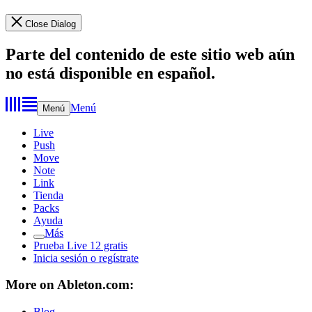
Close Dialog
Parte del contenido de este sitio web aún
no está disponible en español.
Menú
Menú
Live
Push
Move
Note
Link
Tienda
Packs
Ayuda
Más
Prueba Live 12 gratis
Inicia sesión o regístrate
More on Ableton.com:
Blog