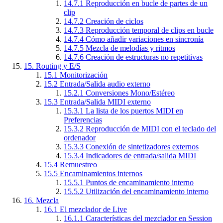
14.7.1
Reproducción en bucle de partes de un
clip
14.7.2
Creación de ciclos
14.7.3
Reproducción temporal de clips en bucle
14.7.4
Cómo añadir variaciones en sincronía
14.7.5
Mezcla de melodías y ritmos
14.7.6
Creación de estructuras no repetitivas
15.
Routing y E/S
15.1
Monitorización
15.2
Entrada/Salida audio externo
15.2.1
Conversiones Mono/Estéreo
15.3
Entrada/Salida MIDI externo
15.3.1
La lista de los puertos MIDI en
Preferencias
15.3.2
Reproducción de MIDI con el teclado del
ordenador
15.3.3
Conexión de sintetizadores externos
15.3.4
Indicadores de entrada/salida MIDI
15.4
Remuestreo
15.5
Encaminamientos internos
15.5.1
Puntos de encaminamiento interno
15.5.2
Utilización del encaminamiento interno
16.
Mezcla
16.1
El mezclador de Live
16.1.1
Características del mezclador en Session