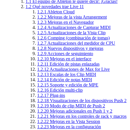
1.1
El equipo de Ableton le quiere decir: ¡Gracias!
1.2
Qué novedades trae Live 11
1.2.1
Ableton Cloud
1.2.2
Mejoras de la vista Arrangement
1.2.3
Mejoras en el Navegador
1.2.4
Actualizaciones de Capturar MIDI
1.2.5
Actualizaciones de la Vista Clip
1.2.6
Comping (combinación de tomas)
1.2.7
Actualizaciones del medidor de CPU
1.2.8
Nuevos dispositivos y mejoras
1.2.9
Acciones de seguimiento
1.2.10
Mejoras en el interface
1.2.11
Edición de pistas enlazadas
1.2.12
Actualizaciones de Max for Live
1.2.13
Escalas de los Clip MIDI
1.2.14
Edición de notas MIDI
1.2.15
Soporte y edición de MPE
1.2.16
Edición multi-clip
1.2.17
Plug-ins
1.2.18
Visualizaciones de los dispositivos Push 2
1.2.19
Modo de clip MIDI de Push 2
1.2.20
Mejoras adicionales en Push 1 y 2
1.2.21
Mejoras en los controles de rack y macros
1.2.22
Mejoras en la Vista Session
1.2.23
Mejoras en la configuración