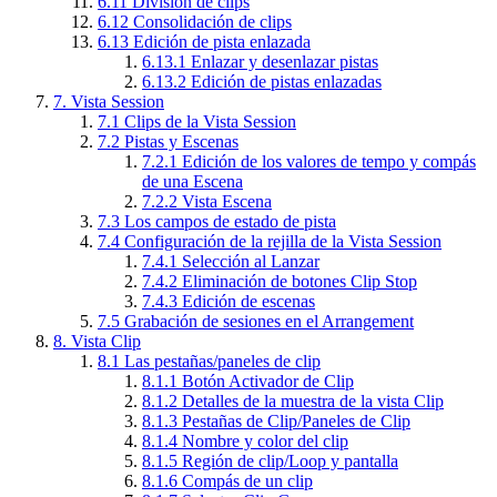
6.11
División de clips
6.12
Consolidación de clips
6.13
Edición de pista enlazada
6.13.1
Enlazar y desenlazar pistas
6.13.2
Edición de pistas enlazadas
7.
Vista Session
7.1
Clips de la Vista Session
7.2
Pistas y Escenas
7.2.1
Edición de los valores de tempo y compás
de una Escena
7.2.2
Vista Escena
7.3
Los campos de estado de pista
7.4
Configuración de la rejilla de la Vista Session
7.4.1
Selección al Lanzar
7.4.2
Eliminación de botones Clip Stop
7.4.3
Edición de escenas
7.5
Grabación de sesiones en el Arrangement
8.
Vista Clip
8.1
Las pestañas/paneles de clip
8.1.1
Botón Activador de Clip
8.1.2
Detalles de la muestra de la vista Clip
8.1.3
Pestañas de Clip/Paneles de Clip
8.1.4
Nombre y color del clip
8.1.5
Región de clip/Loop y pantalla
8.1.6
Compás de un clip