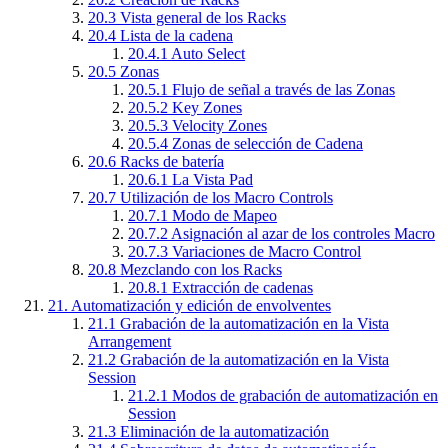
20.3
Vista general de los Racks
20.4
Lista de la cadena
20.4.1
Auto Select
20.5
Zonas
20.5.1
Flujo de señal a través de las Zonas
20.5.2
Key Zones
20.5.3
Velocity Zones
20.5.4
Zonas de selección de Cadena
20.6
Racks de batería
20.6.1
La Vista Pad
20.7
Utilización de los Macro Controls
20.7.1
Modo de Mapeo
20.7.2
Asignación al azar de los controles Macro
20.7.3
Variaciones de Macro Control
20.8
Mezclando con los Racks
20.8.1
Extracción de cadenas
21.
Automatización y edición de envolventes
21.1
Grabación de la automatización en la Vista
Arrangement
21.2
Grabación de la automatización en la Vista
Session
21.2.1
Modos de grabación de automatización en
Session
21.3
Eliminación de la automatización