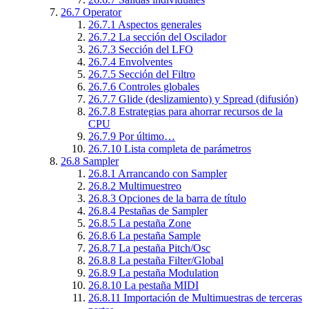
26.7
Operator
26.7.1
Aspectos generales
26.7.2
La sección del Oscilador
26.7.3
Sección del LFO
26.7.4
Envolventes
26.7.5
Sección del Filtro
26.7.6
Controles globales
26.7.7
Glide (deslizamiento) y Spread (difusión)
26.7.8
Estrategias para ahorrar recursos de la
CPU
26.7.9
Por último…
26.7.10
Lista completa de parámetros
26.8
Sampler
26.8.1
Arrancando con Sampler
26.8.2
Multimuestreo
26.8.3
Opciones de la barra de título
26.8.4
Pestañas de Sampler
26.8.5
La pestaña Zone
26.8.6
La pestaña Sample
26.8.7
La pestaña Pitch/Osc
26.8.8
La pestaña Filter/Global
26.8.9
La pestaña Modulation
26.8.10
La pestaña MIDI
26.8.11
Importación de Multimuestras de terceras