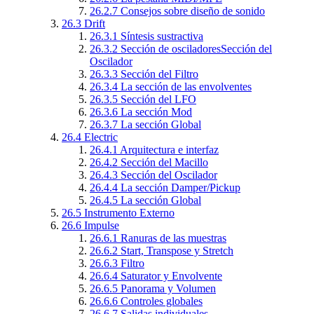
26.2.7
Consejos sobre diseño de sonido
26.3
Drift
26.3.1
Síntesis sustractiva
26.3.2
Sección de osciladoresSección del
Oscilador
26.3.3
Sección del Filtro
26.3.4
La sección de las envolventes
26.3.5
Sección del LFO
26.3.6
La sección Mod
26.3.7
La sección Global
26.4
Electric
26.4.1
Arquitectura e interfaz
26.4.2
Sección del Macillo
26.4.3
Sección del Oscilador
26.4.4
La sección Damper/Pickup
26.4.5
La sección Global
26.5
Instrumento Externo
26.6
Impulse
26.6.1
Ranuras de las muestras
26.6.2
Start, Transpose y Stretch
26.6.3
Filtro
26.6.4
Saturator y Envolvente
26.6.5
Panorama y Volumen
26.6.6
Controles globales
26.6.7
Salidas individuales