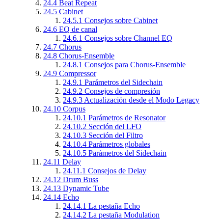
24.4
Beat Repeat
24.5
Cabinet
24.5.1
Consejos sobre Cabinet
24.6
EQ de canal
24.6.1
Consejos sobre Channel EQ
24.7
Chorus
24.8
Chorus-Ensemble
24.8.1
Consejos para Chorus-Ensemble
24.9
Compressor
24.9.1
Parámetros del Sidechain
24.9.2
Consejos de compresión
24.9.3
Actualización desde el Modo Legacy
24.10
Corpus
24.10.1
Parámetros de Resonator
24.10.2
Sección del LFO
24.10.3
Sección del Filtro
24.10.4
Parámetros globales
24.10.5
Parámetros del Sidechain
24.11
Delay
24.11.1
Consejos de Delay
24.12
Drum Buss
24.13
Dynamic Tube
24.14
Echo
24.14.1
La pestaña Echo
24.14.2
La pestaña Modulation