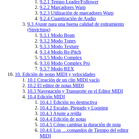
9.2.1
Tempo Leader/Follower
9.2.2
Marcadores Warp
9.2.3
Utilización de marcadores Warp
9.2.4
Cuantización de Audio
9.3
Ajuste para una buena calidad de estiramiento
(Stretching)
9.3.1
Modo Beats
9.3.2
Modo Tones
9.3.3
Modo Texture
9.3.4
Modo Re-Pitch
9.3.5
Modo Complex
9.3.6
Modo Complex Pro
9.3.7
Modo REX
10.
Edición de notas MIDI y velocidades
10.1
Creación de un clip MIDI vacío
10.2
El editor de notas MIDI
10.3
Navegación y Transporte en el Editor MIDI
10.4
Edición MIDI
10.4.1
Edición no destructiva
10.4.2
Escalas, Plegado y Looping
10.4.3
Ajuste a rejilla
10.4.4
Edición de notas
10.4.5
Cómo cambiar la duración de nota
10.4.6
Los …comandos de Tiempo del editor
MIDI