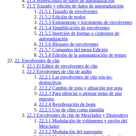
21.4
Sobrescritura de datos de automatización
21.5
Trazado y edición de datos de automatización
21.5.1
Trazado de envolventes
21.5.2
Edición de nodos
21.5.3
Estiramiento y torcimiento de envolventes
21.5.4
Simplificación de envolventes
21.5.5
Inserción de formas o contornos de
automatización
21.5.6
Bloqueo de envolventes
21.5.7
Comandos del menú Edición
21.5.8
Edición de la automatización de tempo
22.
Envolventes de clip
22.1
El Editor de envolventes de clip
22.2
Envolventes de clip de audio
22.2.1
Las envolventes de clip son no-
destructivas
22.2.2
Cambio de tono y afinación por nota
22.2.3
Para silenciar o atenuar notas de una
muestra
22.2.4
Reordenación de beats
22.2.5
Uso de clips como plantilla
22.3
Envolventes de clip de Mezclador y Dispositivo
22.3.1
Modulación de volúmenes y envíos del
Mezclador
22.3.2
Modulación del panorama