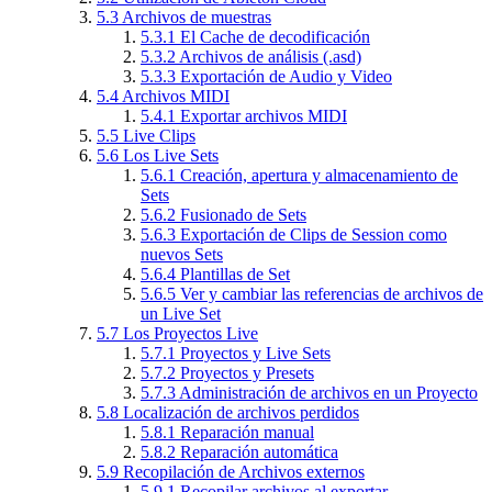
5.3
Archivos de muestras
5.3.1
El Cache de decodificación
5.3.2
Archivos de análisis (.asd)
5.3.3
Exportación de Audio y Video
5.4
Archivos MIDI
5.4.1
Exportar archivos MIDI
5.5
Live Clips
5.6
Los Live Sets
5.6.1
Creación, apertura y almacenamiento de
Sets
5.6.2
Fusionado de Sets
5.6.3
Exportación de Clips de Session como
nuevos Sets
5.6.4
Plantillas de Set
5.6.5
Ver y cambiar las referencias de archivos de
un Live Set
5.7
Los Proyectos Live
5.7.1
Proyectos y Live Sets
5.7.2
Proyectos y Presets
5.7.3
Administración de archivos en un Proyecto
5.8
Localización de archivos perdidos
5.8.1
Reparación manual
5.8.2
Reparación automática
5.9
Recopilación de Archivos externos
5.9.1
Recopilar archivos al exportar