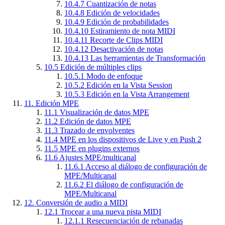
10.4.7
Cuantización de notas
10.4.8
Edición de velocidades
10.4.9
Edición de probabilidades
10.4.10
Estiramiento de nota MIDI
10.4.11
Recorte de Clips MIDI
10.4.12
Desactivación de notas
10.4.13
Las herramientas de Transformación
10.5
Edición de múltiples clips
10.5.1
Modo de enfoque
10.5.2
Edición en la Vista Session
10.5.3
Edición en la Vista Arrangement
11.
Edición MPE
11.1
Visualización de datos MPE
11.2
Edición de datos MPE
11.3
Trazado de envolventes
11.4
MPE en los dispositivos de Live y en Push 2
11.5
MPE en plugins externos
11.6
Ajustes MPE/multicanal
11.6.1
Acceso al diálogo de configuración de
MPE/Multicanal
11.6.2
El diálogo de configuración de
MPE/Multicanal
12.
Conversión de audio a MIDI
12.1
Trocear a una nueva pista MIDI
12.1.1
Resecuenciación de rebanadas