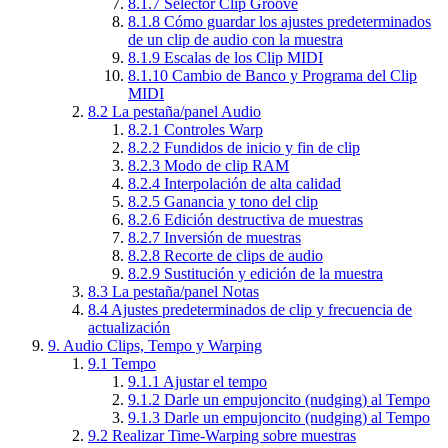
8.1.7
Selector Clip Groove
8.1.8
Cómo guardar los ajustes predeterminados
de un clip de audio con la muestra
8.1.9
Escalas de los Clip MIDI
8.1.10
Cambio de Banco y Programa del Clip
MIDI
8.2
La pestaña/panel Audio
8.2.1
Controles Warp
8.2.2
Fundidos de inicio y fin de clip
8.2.3
Modo de clip RAM
8.2.4
Interpolación de alta calidad
8.2.5
Ganancia y tono del clip
8.2.6
Edición destructiva de muestras
8.2.7
Inversión de muestras
8.2.8
Recorte de clips de audio
8.2.9
Sustitución y edición de la muestra
8.3
La pestaña/panel Notas
8.4
Ajustes predeterminados de clip y frecuencia de
actualización
9.
Audio Clips, Tempo y Warping
9.1
Tempo
9.1.1
Ajustar el tempo
9.1.2
Darle un empujoncito (nudging) al Tempo
9.1.3
Darle un empujoncito (nudging) al Tempo
9.2
Realizar Time-Warping sobre muestras