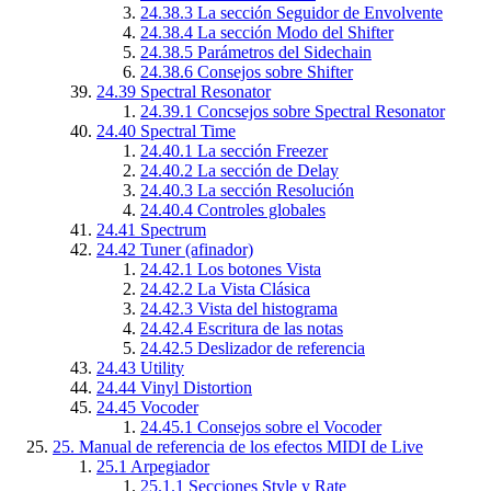
24.38.3
La sección Seguidor de Envolvente
24.38.4
La sección Modo del Shifter
24.38.5
Parámetros del Sidechain
24.38.6
Consejos sobre Shifter
24.39
Spectral Resonator
24.39.1
Concsejos sobre Spectral Resonator
24.40
Spectral Time
24.40.1
La sección Freezer
24.40.2
La sección de Delay
24.40.3
La sección Resolución
24.40.4
Controles globales
24.41
Spectrum
24.42
Tuner (afinador)
24.42.1
Los botones Vista
24.42.2
La Vista Clásica
24.42.3
Vista del histograma
24.42.4
Escritura de las notas
24.42.5
Deslizador de referencia
24.43
Utility
24.44
Vinyl Distortion
24.45
Vocoder
24.45.1
Consejos sobre el Vocoder
25.
Manual de referencia de los efectos MIDI de Live
25.1
Arpegiador
25.1.1
Secciones Style y Rate