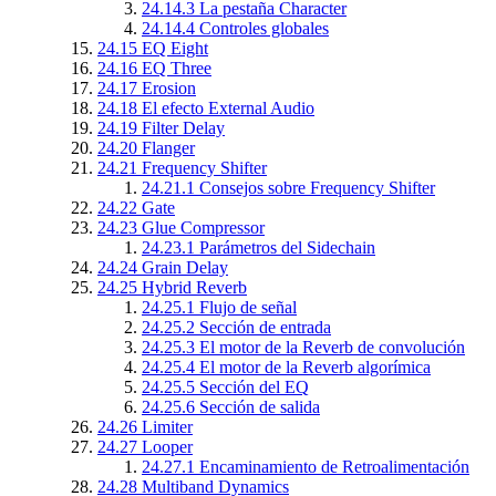
24.14.3
La pestaña Character
24.14.4
Controles globales
24.15
EQ Eight
24.16
EQ Three
24.17
Erosion
24.18
El efecto External Audio
24.19
Filter Delay
24.20
Flanger
24.21
Frequency Shifter
24.21.1
Consejos sobre Frequency Shifter
24.22
Gate
24.23
Glue Compressor
24.23.1
Parámetros del Sidechain
24.24
Grain Delay
24.25
Hybrid Reverb
24.25.1
Flujo de señal
24.25.2
Sección de entrada
24.25.3
El motor de la Reverb de convolución
24.25.4
El motor de la Reverb algorímica
24.25.5
Sección del EQ
24.25.6
Sección de salida
24.26
Limiter
24.27
Looper
24.27.1
Encaminamiento de Retroalimentación
24.28
Multiband Dynamics