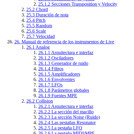
25.1.2
Secciones Transposition y Velocity
25.2
Chord
25.3
Duración de nota
25.4
Pitch
25.5
Random
25.6
Scale
25.7
Velocidad
26.
Manual de referencia de los instrumentos de Live
26.1
Analog
26.1.1
Arquitectura e interfaz
26.1.2
Osciladores
26.1.3
Generador de ruido
26.1.4
Filtros
26.1.5
Amplificadores
26.1.6
Envolventes
26.1.7
LFOs
26.1.8
Parámetros globales
26.1.9
Fuentes MPE
26.2
Collision
26.2.1
Arquitectura e interfaz
26.2.2
La sección del macillo
26.2.3
La sección Noise (Ruido)
26.2.4
Las pestañas Resonator
26.2.5
La pestaña LFO
26.2.6
La pestaña MIDI/MPE