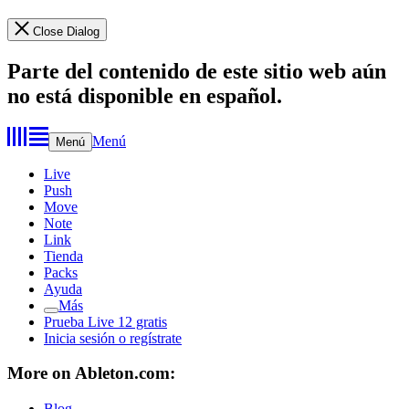
Close Dialog
Parte del contenido de este sitio web aún
no está disponible en español.
Menú
Menú
Live
Push
Move
Note
Link
Tienda
Packs
Ayuda
Más
Prueba Live 12 gratis
Inicia sesión o regístrate
More on Ableton.com:
Blog