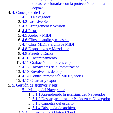
dudas relacionadas con la protección contra la
copia?
4.
Conceptos de Live
4.1
El Navegador
4.2
Los Live Sets
4.3
Arrangement y Session
4.4
Pistas
4.5
Audio y MIDI
4.6
Clips de audio y muestras
4.7
Clips MIDI y archivos MIDI
4.8
Dispositivos y Mezclador
4.9
Presets y Racks
4.10
Encaminamiento
4.11
Grabación de nuevos clips
4.12
Envolventes de automatización
4.13
Envolventes de clip
4.14
Control remoto vía MIDI y teclas
4.15
Guardar y exportar
5.
Gestión de archivos y sets
5.1
Manejo del Navegador
5.1.1
Aprendiendo la jerarquía del Navegador
5.1.2
Descargar e instalar Packs en el Navegador
5.1.3
Carpetas del usuario
5.1.4
Búsqueda de archivos
5.2
Utilización de Ableton Cloud