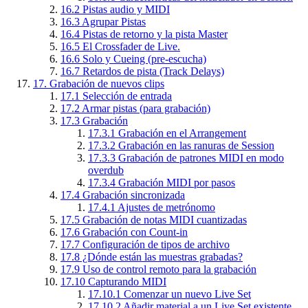
16.2
Pistas audio y MIDI
16.3
Agrupar Pistas
16.4
Pistas de retorno y la pista Master
16.5
El Crossfader de Live.
16.6
Solo y Cueing (pre-escucha)
16.7
Retardos de pista (Track Delays)
17.
Grabación de nuevos clips
17.1
Selección de entrada
17.2
Armar pistas (para grabación)
17.3
Grabación
17.3.1
Grabación en el Arrangement
17.3.2
Grabación en las ranuras de Session
17.3.3
Grabación de patrones MIDI en modo
overdub
17.3.4
Grabación MIDI por pasos
17.4
Grabación sincronizada
17.4.1
Ajustes de metrónomo
17.5
Grabación de notas MIDI cuantizadas
17.6
Grabación con Count-in
17.7
Configuración de tipos de archivo
17.8
¿Dónde están las muestras grabadas?
17.9
Uso de control remoto para la grabación
17.10
Capturando MIDI
17.10.1
Comenzar un nuevo Live Set
17.10.2
Añadir material a un Live Set existente