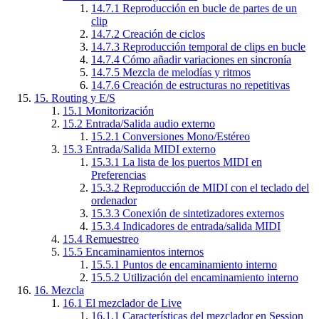
14.7.1
Reproducción en bucle de partes de un
clip
14.7.2
Creación de ciclos
14.7.3
Reproducción temporal de clips en bucle
14.7.4
Cómo añadir variaciones en sincronía
14.7.5
Mezcla de melodías y ritmos
14.7.6
Creación de estructuras no repetitivas
15.
Routing y E/S
15.1
Monitorización
15.2
Entrada/Salida audio externo
15.2.1
Conversiones Mono/Estéreo
15.3
Entrada/Salida MIDI externo
15.3.1
La lista de los puertos MIDI en
Preferencias
15.3.2
Reproducción de MIDI con el teclado del
ordenador
15.3.3
Conexión de sintetizadores externos
15.3.4
Indicadores de entrada/salida MIDI
15.4
Remuestreo
15.5
Encaminamientos internos
15.5.1
Puntos de encaminamiento interno
15.5.2
Utilización del encaminamiento interno
16.
Mezcla
16.1
El mezclador de Live
16.1.1
Características del mezclador en Session