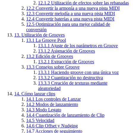
12.1.2
Utilización de efectos sobre las rebanadas
12.2
Convertir la armonía a una nueva pista MIDI
12.3
Convertir melodía a una nueva pista MIDI
12.4
Convertir baterías a una nueva pista MIDI
12.5
Optimización para una mejor calidad de
conversión
13.
Utilización de Grooves
13.1
La Groove Pool
13.1.1
Ajuste de los parámetros en Groove
13.1.2
Asignación de Grooves
13.2
Edición de Grooves
13.2.1
Extracción de Grooves
13.3
Consejos sobre Groove
13.3.1
Haciendo groove con una única voz
13.3.2
Cuantización no destructiva
13.3.3
Creación de texturas mediante
aleatoriedad
14.
Cómo lanzar clips
14.1
Los controles de Lanzar
14.2
Modos de lanzamiento
14.3
Modo Legato
14.4
Cuantización de lanzamiento de Clip
14.5
Velocidad
14.6
Clip Offset y Nudging
14.7
Acciones de seguimiento