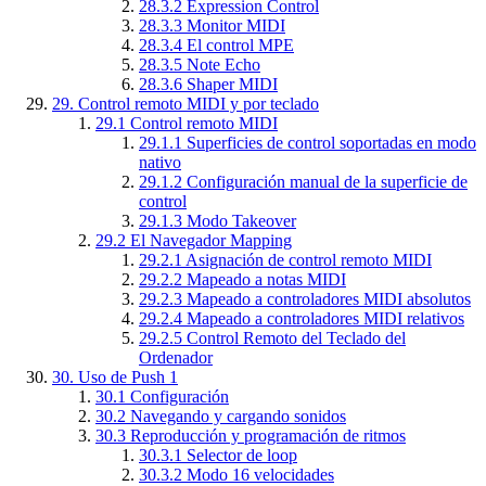
28.3.2
Expression Control
28.3.3
Monitor MIDI
28.3.4
El control MPE
28.3.5
Note Echo
28.3.6
Shaper MIDI
29.
Control remoto MIDI y por teclado
29.1
Control remoto MIDI
29.1.1
Superficies de control soportadas en modo
nativo
29.1.2
Configuración manual de la superficie de
control
29.1.3
Modo Takeover
29.2
El Navegador Mapping
29.2.1
Asignación de control remoto MIDI
29.2.2
Mapeado a notas MIDI
29.2.3
Mapeado a controladores MIDI absolutos
29.2.4
Mapeado a controladores MIDI relativos
29.2.5
Control Remoto del Teclado del
Ordenador
30.
Uso de Push 1
30.1
Configuración
30.2
Navegando y cargando sonidos
30.3
Reproducción y programación de ritmos
30.3.1
Selector de loop
30.3.2
Modo 16 velocidades