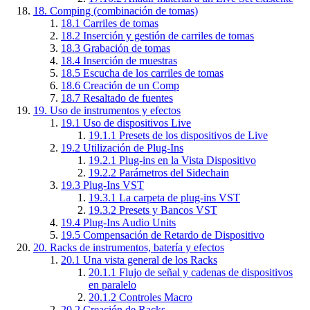
18.
Comping (combinación de tomas)
18.1
Carriles de tomas
18.2
Inserción y gestión de carriles de tomas
18.3
Grabación de tomas
18.4
Inserción de muestras
18.5
Escucha de los carriles de tomas
18.6
Creación de un Comp
18.7
Resaltado de fuentes
19.
Uso de instrumentos y efectos
19.1
Uso de dispositivos Live
19.1.1
Presets de los dispositivos de Live
19.2
Utilización de Plug-Ins
19.2.1
Plug-ins en la Vista Dispositivo
19.2.2
Parámetros del Sidechain
19.3
Plug-Ins VST
19.3.1
La carpeta de plug-ins VST
19.3.2
Presets y Bancos VST
19.4
Plug-Ins Audio Units
19.5
Compensación de Retardo de Dispositivo
20.
Racks de instrumentos, batería y efectos
20.1
Una vista general de los Racks
20.1.1
Flujo de señal y cadenas de dispositivos
en paralelo
20.1.2
Controles Macro
20.2
Creación de Racks