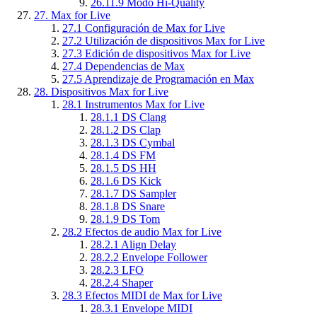
26.11.9
Modo Hi-Quality
27.
Max for Live
27.1
Configuración de Max for Live
27.2
Utilización de dispositivos Max for Live
27.3
Edición de dispositivos Max for Live
27.4
Dependencias de Max
27.5
Aprendizaje de Programación en Max
28.
Dispositivos Max for Live
28.1
Instrumentos Max for Live
28.1.1
DS Clang
28.1.2
DS Clap
28.1.3
DS Cymbal
28.1.4
DS FM
28.1.5
DS HH
28.1.6
DS Kick
28.1.7
DS Sampler
28.1.8
DS Snare
28.1.9
DS Tom
28.2
Efectos de audio Max for Live
28.2.1
Align Delay
28.2.2
Envelope Follower
28.2.3
LFO
28.2.4
Shaper
28.3
Efectos MIDI de Max for Live
28.3.1
Envelope MIDI