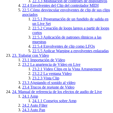
22.3.3
Modulación de controles de dispositivos
22.4
Envolventes del Clip del controlador MIDI
22.5
Cómo desvincular envolventes de clip de sus clips
asociados
22.5.1
Programación de un fundido de salida en
un Live Set
22.5.2
Creación de loops largos a partir de loops
cortos
22.5.3
Aplicación de patrones rítmicos a las
muestras
22.5.4
Envolventes de clip como LFOs
22.5.5
Aplicar Warping a envolventes enlazadas
23.
Trabajar con Vídeo
23.1
Importación de Vídeo
23.2
La apariencia de Vídeo en Live
23.2.1
Video Clips en la Vista Arrangement
23.2.2
La ventana Video
23.2.3
Vista Clip
23.3
Ajustando el sonido al vídeo
23.4
Trucos de reajuste de Video
24.
Manual de referencia de los efectos de audio de Live
24.1
Amp
24.1.1
Consejos sobre Amp
24.2
Auto Filter
24.3
Auto Pan