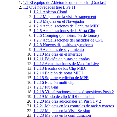
1.1
El equipo de Ableton le quiere decir: ¡Gracias!
1.2
Qué novedades trae Live 11
1.2.1
Ableton Cloud
1.2.2
Mejoras de la vista Arrangement
1.2.3
Mejoras en el Navegador
1.2.4
Actualizaciones de Capturar MIDI
1.2.5
Actualizaciones de la Vista Clip
1.2.6
Comping (combinación de tomas)
1.2.7
Actualizaciones del medidor de CPU
1.2.8
Nuevos dispositivos y mejoras
1.2.9
Acciones de seguimiento
1.2.10
Mejoras en el interface
1.2.11
Edición de pistas enlazadas
1.2.12
Actualizaciones de Max for Live
1.2.13
Escalas de los Clip MIDI
1.2.14
Edición de notas MIDI
1.2.15
Soporte y edición de MPE
1.2.16
Edición multi-clip
1.2.17
Plug-ins
1.2.18
Visualizaciones de los dispositivos Push 2
1.2.19
Modo de clip MIDI de Push 2
1.2.20
Mejoras adicionales en Push 1 y 2
1.2.21
Mejoras en los controles de rack y macros
1.2.22
Mejoras en la Vista Session
1.2.23
Mejoras en la configuración