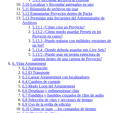
5.10
Localizar y Recopilar agregados en uno
5.11
Búsqueda de archivos sin usar
5.12
Empaquetar Proyectos dentro de Packs
5.13
Preguntas más frecuentes del Administrador de
Archivos
5.13.1
¿Cómo creo un Proyecto?
5.13.2
¿Cómo puedo guardar Presets en mi
Proyecto en curso?
5.13.3
¿Puedo trabajar con múltiples versiones de
un Set?
5.13.4
¿Donde debería guardar mis Live Sets?
5.13.5
¿Puedo usar mi propia estructura de
carpetas dentro de una carpeta de Proyecto?
6.
Vista Arrangement
6.1
Navegación
6.2
El Transporte
6.3
Lanzar Arrangement con localizadores
6.4
Cambios de compás
6.5
Modo Loop del Arrangement
6.6
Desplazar y redimensionar clips
6.7
Fundidos y fundidos cruzados de clips de audio
6.8
Selección de clips y secciones de tiempo
6.9
Uso de la rejilla de edición
6.10
Cómo se usan …los comandos de tiempo