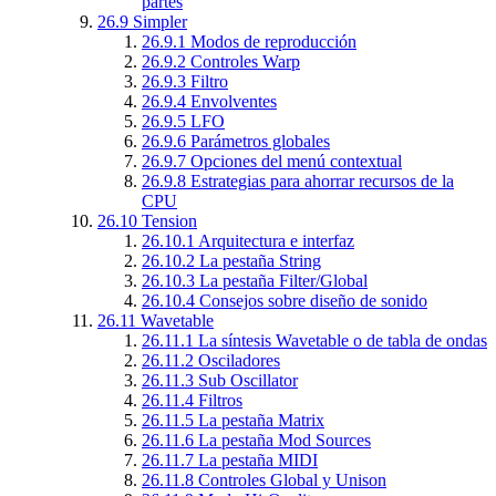
partes
26.9
Simpler
26.9.1
Modos de reproducción
26.9.2
Controles Warp
26.9.3
Filtro
26.9.4
Envolventes
26.9.5
LFO
26.9.6
Parámetros globales
26.9.7
Opciones del menú contextual
26.9.8
Estrategias para ahorrar recursos de la
CPU
26.10
Tension
26.10.1
Arquitectura e interfaz
26.10.2
La pestaña String
26.10.3
La pestaña Filter/Global
26.10.4
Consejos sobre diseño de sonido
26.11
Wavetable
26.11.1
La síntesis Wavetable o de tabla de ondas
26.11.2
Osciladores
26.11.3
Sub Oscillator
26.11.4
Filtros
26.11.5
La pestaña Matrix
26.11.6
La pestaña Mod Sources
26.11.7
La pestaña MIDI
26.11.8
Controles Global y Unison