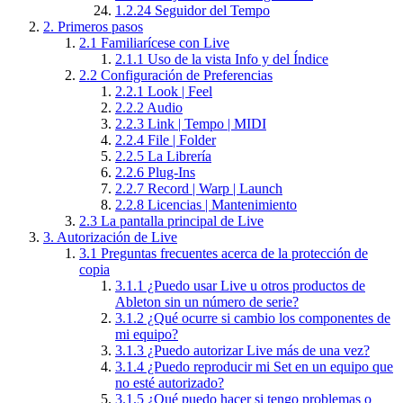
1.2.24
Seguidor del Tempo
2.
Primeros pasos
2.1
Familiarícese con Live
2.1.1
Uso de la vista Info y del Índice
2.2
Configuración de Preferencias
2.2.1
Look | Feel
2.2.2
Audio
2.2.3
Link | Tempo | MIDI
2.2.4
File | Folder
2.2.5
La Librería
2.2.6
Plug-Ins
2.2.7
Record | Warp | Launch
2.2.8
Licencias | Mantenimiento
2.3
La pantalla principal de Live
3.
Autorización de Live
3.1
Preguntas frecuentes acerca de la protección de
copia
3.1.1
¿Puedo usar Live u otros productos de
Ableton sin un número de serie?
3.1.2
¿Qué ocurre si cambio los componentes de
mi equipo?
3.1.3
¿Puedo autorizar Live más de una vez?
3.1.4
¿Puedo reproducir mi Set en un equipo que
no esté autorizado?
3.1.5
¿Qué puedo hacer si tengo problemas o