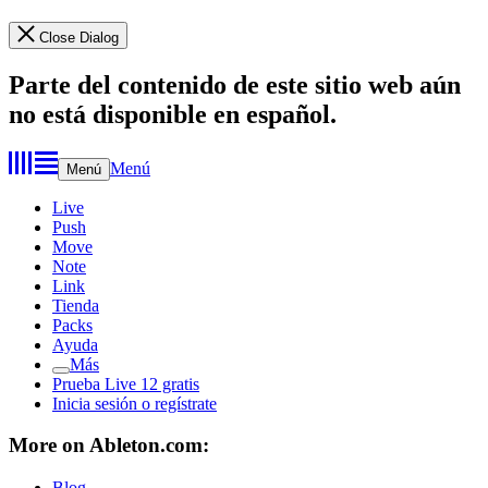
Close Dialog
Parte del contenido de este sitio web aún
no está disponible en español.
Menú
Menú
Live
Push
Move
Note
Link
Tienda
Packs
Ayuda
Más
Prueba Live 12 gratis
Inicia sesión o regístrate
More on Ableton.com:
Blog