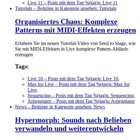
Live 11
– Posts mit dem Tag %(tag)s: Live 11
Tutorials
– Beiträge in Kategorie ansehen: Tutorials
Organisiertes Chaos: Komplexe
Patterns mit MIDI-Effekten erzeugen
Erfahren Sie im neuen Tutorial-Video von Seed to Stage, wie
Sie mit MIDI-Effekten in Live komplexe Pattern-Abläufe
erzeugen
Tags:
Live 10
– Posts mit dem Tag %(tag)s: Live 10
,
Max for Live
– Posts mit dem Tag %(tag)s: Max for
Live
,
Sequencing
– Posts mit dem Tag %(tag)s: Sequencing
,
Arpeggiator
– Posts mit dem Tag %(tag)s: Arpeggiator
News
– Beiträge in Kategorie ansehen: News
Hypermorph: Sounds nach Belieben
verwandeln und weiterentwickeln