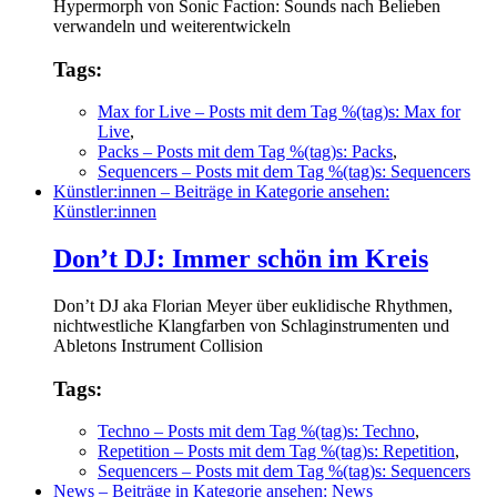
Hypermorph von Sonic Faction: Sounds nach Belieben
verwandeln und weiterentwickeln
Tags:
Max for Live
– Posts mit dem Tag %(tag)s: Max for
Live
,
Packs
– Posts mit dem Tag %(tag)s: Packs
,
Sequencers
– Posts mit dem Tag %(tag)s: Sequencers
Künstler:innen
– Beiträge in Kategorie ansehen:
Künstler:innen
Don’t DJ: Immer schön im Kreis
Don’t DJ aka Florian Meyer über euklidische Rhythmen,
nichtwestliche Klangfarben von Schlaginstrumenten und
Abletons Instrument Collision
Tags:
Techno
– Posts mit dem Tag %(tag)s: Techno
,
Repetition
– Posts mit dem Tag %(tag)s: Repetition
,
Sequencers
– Posts mit dem Tag %(tag)s: Sequencers
News
– Beiträge in Kategorie ansehen: News