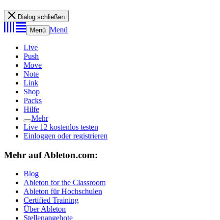
Dialog schließen
Menü
Menü
Live
Push
Move
Note
Link
Shop
Packs
Hilfe
Mehr
Live 12 kostenlos testen
Einloggen oder registrieren
Mehr auf Ableton.com:
Blog
Ableton for the Classroom
Ableton für Hochschulen
Certified Training
Über Ableton
Stellenangebote