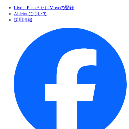
Live、PushまたはMoveの登録
Abletonについて
採用情報