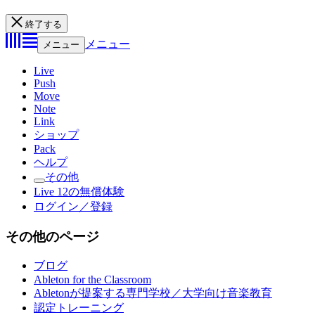
終了する
メニュー
メニュー
Live
Push
Move
Note
Link
ショップ
Pack
ヘルプ
その他
Live 12の無償体験
ログイン／登録
その他のページ
ブログ
Ableton for the Classroom
Abletonが提案する専門学校／大学向け音楽教育
認定トレーニング