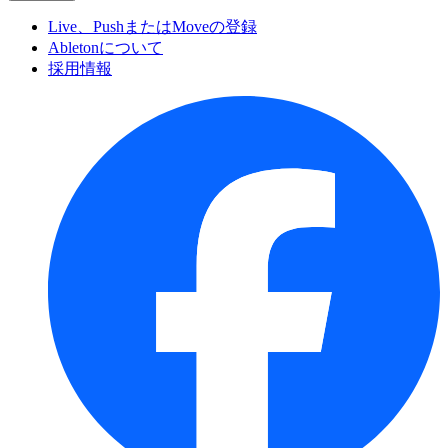
Live、PushまたはMoveの登録
Abletonについて
採用情報