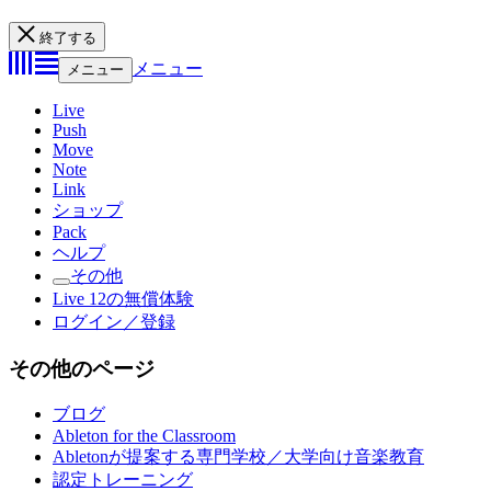
終了する
メニュー
メニュー
Live
Push
Move
Note
Link
ショップ
Pack
ヘルプ
その他
Live 12の無償体験
ログイン／登録
その他のページ
ブログ
Ableton for the Classroom
Abletonが提案する専門学校／大学向け音楽教育
認定トレーニング