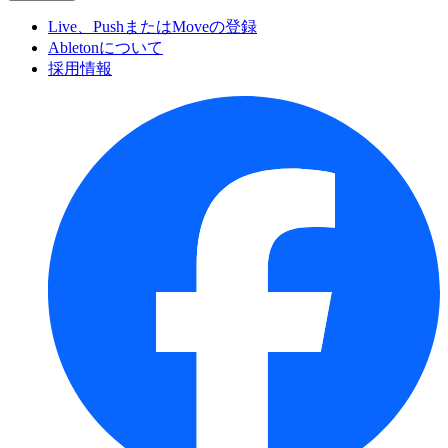
Live、PushまたはMoveの登録
Abletonについて
採用情報