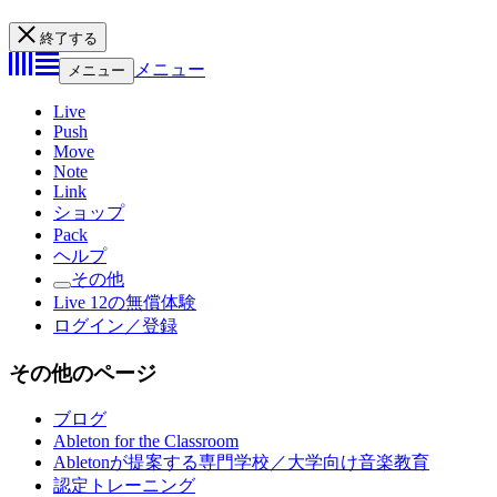
終了する
メニュー
メニュー
Live
Push
Move
Note
Link
ショップ
Pack
ヘルプ
その他
Live 12の無償体験
ログイン／登録
その他のページ
ブログ
Ableton for the Classroom
Abletonが提案する専門学校／大学向け音楽教育
認定トレーニング