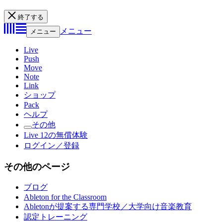
終了する
メニュー
メニュー
Live
Push
Move
Note
Link
ショップ
Pack
ヘルプ
その他
Live 12の無償体験
ログイン／登録
その他のページ
ブログ
Ableton for the Classroom
Abletonが提案する専門学校／大学向け音楽教育
認定トレーニング