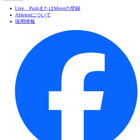
Live、PushまたはMoveの登録
Abletonについて
採用情報