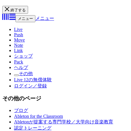
終了する
メニュー
メニュー
Live
Push
Move
Note
Link
ショップ
Pack
ヘルプ
その他
Live 12の無償体験
ログイン／登録
その他のページ
ブログ
Ableton for the Classroom
Abletonが提案する専門学校／大学向け音楽教育
認定トレーニング