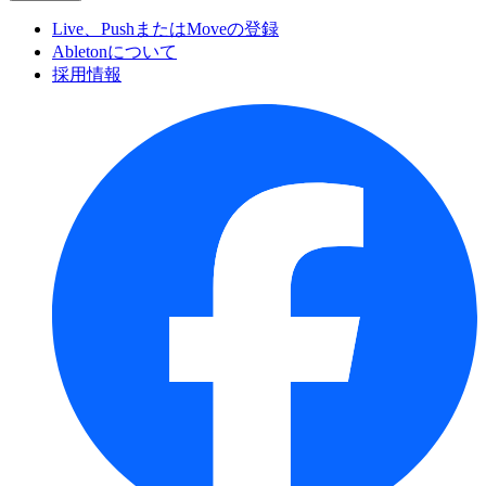
Live、PushまたはMoveの登録
Abletonについて
採用情報