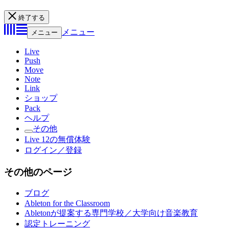
終了する
メニュー
メニュー
Live
Push
Move
Note
Link
ショップ
Pack
ヘルプ
その他
Live 12の無償体験
ログイン／登録
その他のページ
ブログ
Ableton for the Classroom
Abletonが提案する専門学校／大学向け音楽教育
認定トレーニング