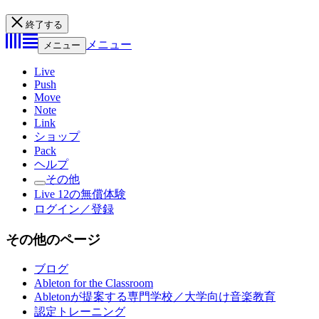
終了する
メニュー
メニュー
Live
Push
Move
Note
Link
ショップ
Pack
ヘルプ
その他
Live 12の無償体験
ログイン／登録
その他のページ
ブログ
Ableton for the Classroom
Abletonが提案する専門学校／大学向け音楽教育
認定トレーニング