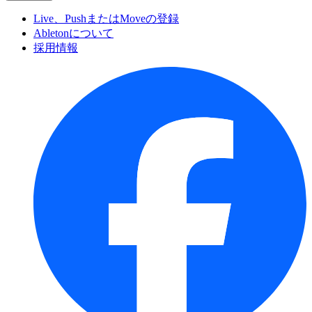
Live、PushまたはMoveの登録
Abletonについて
採用情報