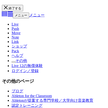
終了する
メニュー
メニュー
Live
Push
Move
Note
Link
ショップ
Pack
ヘルプ
その他
Live 12の無償体験
ログイン／登録
その他のページ
ブログ
Ableton for the Classroom
Abletonが提案する専門学校／大学向け音楽教育
認定トレーニング