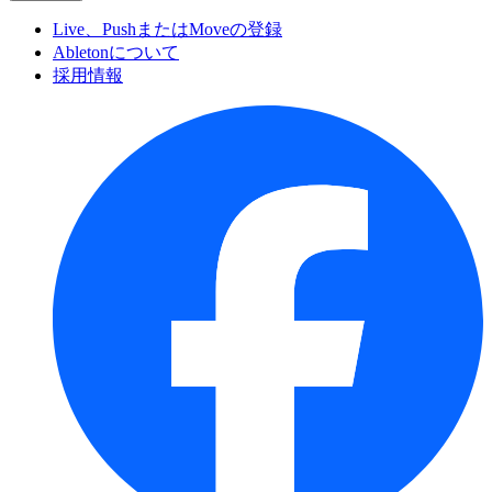
Live、PushまたはMoveの登録
Abletonについて
採用情報