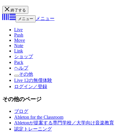
終了する
メニュー
メニュー
Live
Push
Move
Note
Link
ショップ
Pack
ヘルプ
その他
Live 12の無償体験
ログイン／登録
その他のページ
ブログ
Ableton for the Classroom
Abletonが提案する専門学校／大学向け音楽教育
認定トレーニング