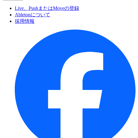
Live、PushまたはMoveの登録
Abletonについて
採用情報