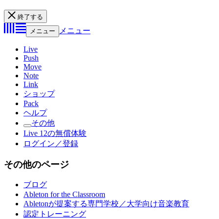
終了する
メニュー
メニュー
Live
Push
Move
Note
Link
ショップ
Pack
ヘルプ
その他
Live 12の無償体験
ログイン／登録
その他のページ
ブログ
Ableton for the Classroom
Abletonが提案する専門学校／大学向け音楽教育
認定トレーニング