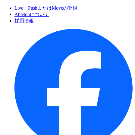
Live、PushまたはMoveの登録
Abletonについて
採用情報