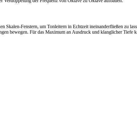
ner Verdoppelung der Frequenz von Oktave zu Oktave aufbauen.
n Skalen-Fenstern, um Tonleitern in Echtzeit ineinanderfließen zu las
gen bewegen. Für das Maximum an Ausdruck und klanglicher Tiefe k