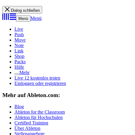
Dialog schließen
Menü
Menü
Live
Push
Move
Note
Link
Shop
Packs
Hilfe
Mehr
Live 12 kostenlos testen
Einloggen oder registrieren
Mehr auf Ableton.com:
Blog
Ableton for the Classroom
Ableton für Hochschulen
Certified Training
Über Ableton
Stellenangebote