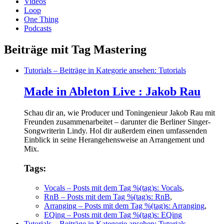
Videos
Loop
One Thing
Podcasts
Beiträge mit Tag Mastering
Tutorials
– Beiträge in Kategorie ansehen: Tutorials
Made in Ableton Live : Jakob Rau
Schau dir an, wie Producer und Toningenieur Jakob Rau mit
Freunden zusammenarbeitet – darunter die Berliner Singer-
Songwriterin Lindy. Hol dir außerdem einen umfassenden
Einblick in seine Herangehensweise an Arrangement und
Mix.
Tags:
Vocals
– Posts mit dem Tag %(tag)s: Vocals
,
RnB
– Posts mit dem Tag %(tag)s: RnB
,
Arranging
– Posts mit dem Tag %(tag)s: Arranging
,
EQing
– Posts mit dem Tag %(tag)s: EQing
Tutorials
– Beiträge in Kategorie ansehen: Tutorials