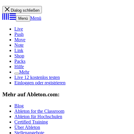
Dialog schließen
Menü
Menü
Live
Push
Move
Note
Link
Shop
Packs
Hilfe
Mehr
Live 12 kostenlos testen
Einloggen oder registrieren
Mehr auf Ableton.com:
Blog
Ableton for the Classroom
Ableton für Hochschulen
Certified Training
Über Ableton
Stellenangebote