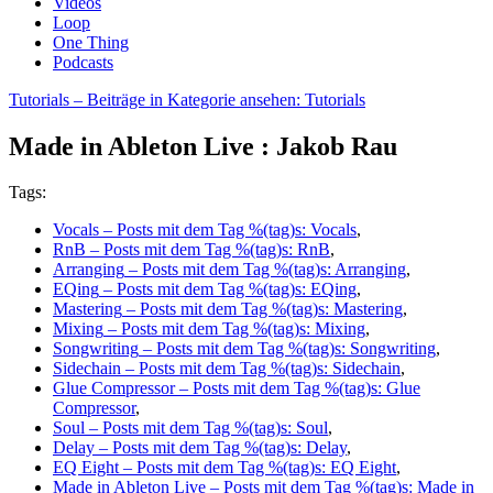
Videos
Loop
One Thing
Podcasts
Tutorials
– Beiträge in Kategorie ansehen: Tutorials
Made in Ableton Live : Jakob Rau
Tags:
Vocals
– Posts mit dem Tag %(tag)s: Vocals
,
RnB
– Posts mit dem Tag %(tag)s: RnB
,
Arranging
– Posts mit dem Tag %(tag)s: Arranging
,
EQing
– Posts mit dem Tag %(tag)s: EQing
,
Mastering
– Posts mit dem Tag %(tag)s: Mastering
,
Mixing
– Posts mit dem Tag %(tag)s: Mixing
,
Songwriting
– Posts mit dem Tag %(tag)s: Songwriting
,
Sidechain
– Posts mit dem Tag %(tag)s: Sidechain
,
Glue Compressor
– Posts mit dem Tag %(tag)s: Glue
Compressor
,
Soul
– Posts mit dem Tag %(tag)s: Soul
,
Delay
– Posts mit dem Tag %(tag)s: Delay
,
EQ Eight
– Posts mit dem Tag %(tag)s: EQ Eight
,
Made in Ableton Live
– Posts mit dem Tag %(tag)s: Made in