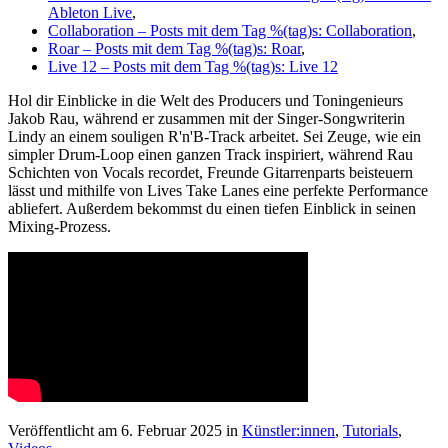
Ableton Live
,
Collaboration
– Posts mit dem Tag %(tag)s: Collaboration
,
Roar
– Posts mit dem Tag %(tag)s: Roar
,
Live 12
– Posts mit dem Tag %(tag)s: Live 12
Hol dir Einblicke in die Welt des Producers und Toningenieurs
Jakob Rau, während er zusammen mit der Singer-Songwriterin
Lindy an einem souligen R'n'B-Track arbeitet. Sei Zeuge, wie ein
simpler Drum-Loop einen ganzen Track inspiriert, während Rau
Schichten von Vocals recordet, Freunde Gitarrenparts beisteuern
lässt und mithilfe von Lives Take Lanes eine perfekte Performance
abliefert. Außerdem bekommst du einen tiefen Einblick in seinen
Mixing-Prozess.
Veröffentlicht am 6. Februar 2025
in
Künstler:innen
,
Tutorials
,