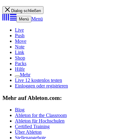
Dialog schließen
Menü
Menü
Live
Push
Move
Note
Link
Shop
Packs
Hilfe
Mehr
Live 12 kostenlos testen
Einloggen oder registrieren
Mehr auf Ableton.com:
Blog
Ableton for the Classroom
Ableton für Hochschulen
Certified Training
Über Ableton
Stellenangebote