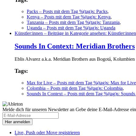
Packs
– Posts mit dem Tag %(tag)s: Packs
,
Kenya
– Posts mit dem Tag %(tag)s: Kenya
,
Tanzania
– Posts mit dem Tag %(tag)s: Tanzania
,
Uganda
– Posts mit dem Tag %(tag)s: Uganda
Künstler:innen
– Beiträge in Kategorie ansehen: Künstler:innen
Sounds In Context: Meridian Brothers
Eblis Alvarez a.k.a. Meridian Brothers aus Bogotá, Kolumbien
Tags:
Max for Live
– Posts mit dem Tag %(tag)s: Max for Live
Colombia
– Posts mit dem Tag %(tag)s: Colombia
,
Sounds In Context
– Posts mit dem Tag %(tag)s: Sounds
Melde dich für unseren Newsletter an
Gebe deine E-Mail-Adresse ein
Live, Push oder Move registrieren