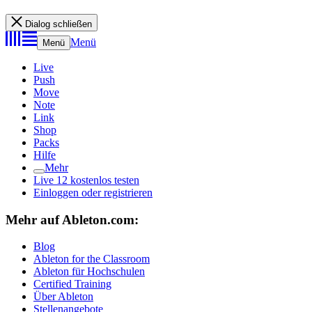
Dialog schließen
Menü
Menü
Live
Push
Move
Note
Link
Shop
Packs
Hilfe
Mehr
Live 12 kostenlos testen
Einloggen oder registrieren
Mehr auf Ableton.com:
Blog
Ableton for the Classroom
Ableton für Hochschulen
Certified Training
Über Ableton
Stellenangebote