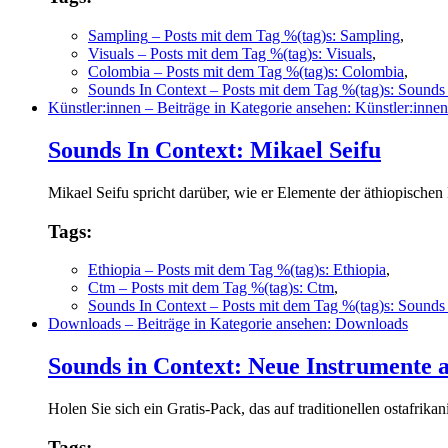
Sampling
– Posts mit dem Tag %(tag)s: Sampling
,
Visuals
– Posts mit dem Tag %(tag)s: Visuals
,
Colombia
– Posts mit dem Tag %(tag)s: Colombia
,
Sounds In Context
– Posts mit dem Tag %(tag)s: Sounds
Künstler:innen
– Beiträge in Kategorie ansehen: Künstler:innen
Sounds In Context: Mikael Seifu
Mikael Seifu spricht darüber, wie er Elemente der äthiopischen
Tags:
Ethiopia
– Posts mit dem Tag %(tag)s: Ethiopia
,
Ctm
– Posts mit dem Tag %(tag)s: Ctm
,
Sounds In Context
– Posts mit dem Tag %(tag)s: Sounds
Downloads
– Beiträge in Kategorie ansehen: Downloads
Sounds in Context: Neue Instrumente a
Holen Sie sich ein Gratis-Pack, das auf traditionellen ostafrik
Tags: