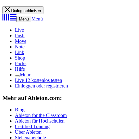
Dialog schließen
Menü
Menü
Live
Push
Move
Note
Link
Shop
Packs
Hilfe
Mehr
Live 12 kostenlos testen
Einloggen oder registrieren
Mehr auf Ableton.com:
Blog
Ableton for the Classroom
Ableton für Hochschulen
Certified Training
Über Ableton
Stellenangebote