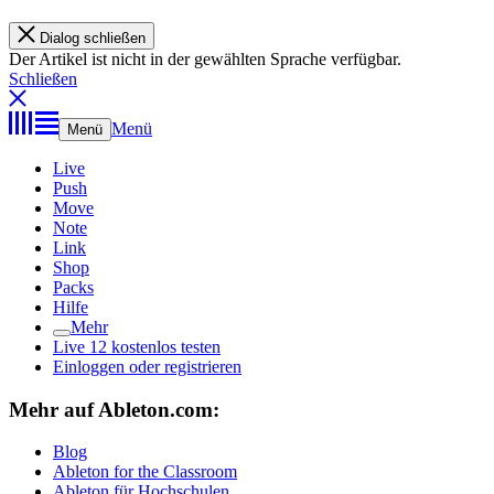
Dialog schließen
Der Artikel ist nicht in der gewählten Sprache verfügbar.
Schließen
Menü
Menü
Live
Push
Move
Note
Link
Shop
Packs
Hilfe
Mehr
Live 12 kostenlos testen
Einloggen oder registrieren
Mehr auf Ableton.com:
Blog
Ableton for the Classroom
Ableton für Hochschulen