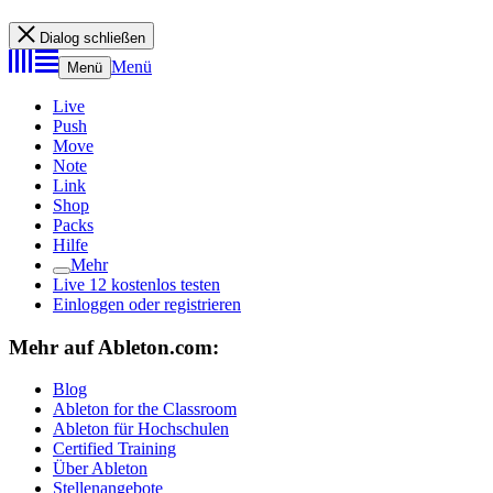
Dialog schließen
Menü
Menü
Live
Push
Move
Note
Link
Shop
Packs
Hilfe
Mehr
Live 12 kostenlos testen
Einloggen oder registrieren
Mehr auf Ableton.com:
Blog
Ableton for the Classroom
Ableton für Hochschulen
Certified Training
Über Ableton
Stellenangebote