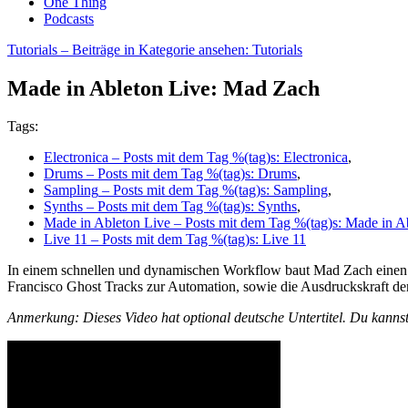
One Thing
Podcasts
Tutorials
– Beiträge in Kategorie ansehen: Tutorials
Made in Ableton Live: Mad Zach
Tags:
Electronica
– Posts mit dem Tag %(tag)s: Electronica
,
Drums
– Posts mit dem Tag %(tag)s: Drums
,
Sampling
– Posts mit dem Tag %(tag)s: Sampling
,
Synths
– Posts mit dem Tag %(tag)s: Synths
,
Made in Ableton Live
– Posts mit dem Tag %(tag)s: Made in A
Live 11
– Posts mit dem Tag %(tag)s: Live 11
In einem schnellen und dynamischen Workflow baut Mad Zach einen m
Francisco Ghost Tracks zur Automation, sowie die Ausdruckskraft d
Anmerkung: Dieses Video hat optional deutsche Untertitel. Du kannst 