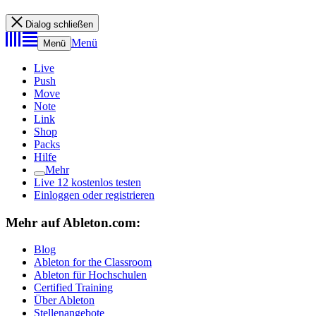
Dialog schließen
Menü
Menü
Live
Push
Move
Note
Link
Shop
Packs
Hilfe
Mehr
Live 12 kostenlos testen
Einloggen oder registrieren
Mehr auf Ableton.com:
Blog
Ableton for the Classroom
Ableton für Hochschulen
Certified Training
Über Ableton
Stellenangebote