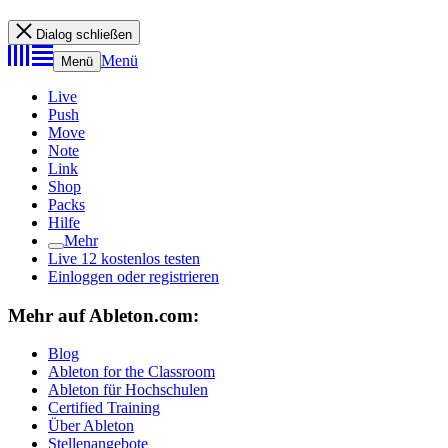
Dialog schließen
Menü
Menü
Live
Push
Move
Note
Link
Shop
Packs
Hilfe
Mehr
Live 12 kostenlos testen
Einloggen oder registrieren
Mehr auf Ableton.com:
Blog
Ableton for the Classroom
Ableton für Hochschulen
Certified Training
Über Ableton
Stellenangebote