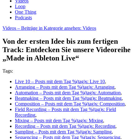
Videos
Loop
One Thing
Podcasts
Videos
– Beiträge in Kategorie ansehen: Videos
Von der ersten Idee bis zum fertigen
Track: Entdecken Sie unsere Videoreihe
„Made in Ableton Live“
Tags:
Live 10
– Posts mit dem Tag %(tag)s: Live 10
,
Arranging
– Posts mit dem Tag %(tag)s: Arranging
,
Automation
– Posts mit dem Tag %(tag)s: Automation
,
Beatmaking
– Posts mit dem Tag %(tag)s: Beatmaking
,
Composition
– Posts mit dem Tag %(tag)s: Composition
,
Field Recording
– Posts mit dem Tag %(tag)s: Field
Recording
,
Mixing
– Posts mit dem Tag %(tag)s: Mixing
,
Recording
– Posts mit dem Tag %(tag)s: Recording
,
Sampling
– Posts mit dem Tag %(tag)s: Sampling
,
Sequencing
– Posts mit dem Tag %(tag)s: Sequencing
,