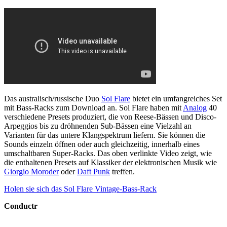
Das australisch/russische Duo
Sol Flare
bietet ein umfangreiches Set
mit Bass-Racks zum Download an. Sol Flare haben mit
Analog
40
verschiedene Presets produziert, die von Reese-Bässen und Disco-
Arpeggios bis zu dröhnenden Sub-Bässen eine Vielzahl an
Varianten für das untere Klangspektrum liefern. Sie können die
Sounds einzeln öffnen oder auch gleichzeitig, innerhalb eines
umschaltbaren Super-Racks. Das oben verlinkte Video zeigt, wie
die enthaltenen Presets auf Klassiker der elektronischen Musik wie
Giorgio Moroder
oder
Daft Punk
treffen.
Holen sie sich das Sol Flare Vintage-Bass-Rack
Conductr