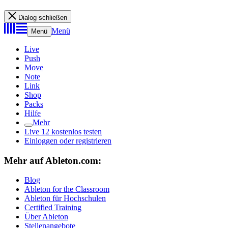
Dialog schließen
Menü
Menü
Live
Push
Move
Note
Link
Shop
Packs
Hilfe
Mehr
Live 12 kostenlos testen
Einloggen oder registrieren
Mehr auf Ableton.com:
Blog
Ableton for the Classroom
Ableton für Hochschulen
Certified Training
Über Ableton
Stellenangebote