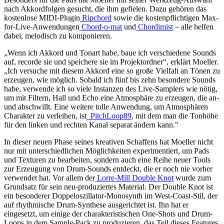
nach Akkordfolgen gesucht, die ihm gefielen. Dazu gehören das
kostenlose MIDI-Plugin
Ripchord
sowie die kostenpflichtigen Max-
for-Live-Anwendungen
Chord-o-mat
und
Chordimist
– alle helfen
dabei, melodisch zu komponieren.
„Wenn ich Akkord und Tonart habe, baue ich verschiedene Sounds
auf, recorde sie und speichere sie im Projektordner“, erklärt Moeller.
„Ich versuche mit diesem Akkord eine so große Vielfalt an Tönen zu
erzeugen, wie möglich. Sobald ich fünf bis zehn besondere Sounds
habe, verwende ich so viele Instanzen des Live-Samplers wie nötig,
um mit Filtern, Hall und Echo eine Atmosphäre zu erzeugen, die an-
und abschwillt. Eine weitere tolle Anwendung, um Atmosphären
Charakter zu verleihen, ist
PitchLoop89
, mit dem man die Tonhöhe
für den linken und rechten Kanal separat ändern kann."
In dieser neuen Phase seines kreativen Schaffens hat Moeller nicht
nur mit unterschiedlichen Möglichkeiten experimentiert, um Pads
und Texturen zu bearbeiten, sondern auch eine Reihe neuer Tools
zur Erzeugung von Drum-Sounds entdeckt, die er noch nie vorher
verwendet hat. Vor allem der
Lorre-Mill Double Knot
wurde zum
Grundsatz für sein neu-produziertes Material. Der Double Knot ist
ein besonderer Doppeloszillator-Monosynth im West-Coast-Stil, der
auf rhythmische Drum-Synthese ausgerichtet ist. Ihn hat er
eingesetzt, um einige der charakteristischen One-Shots und Drum-
Loops in dem Sample-Pack zu produzieren, das Teil dieses Features