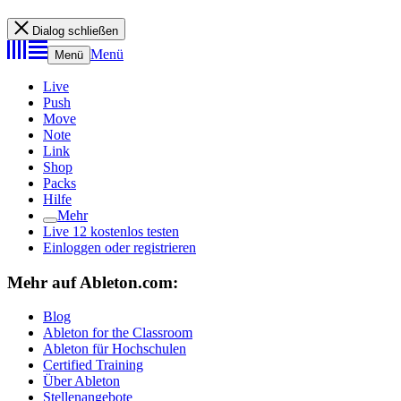
Dialog schließen
Menü
Menü
Live
Push
Move
Note
Link
Shop
Packs
Hilfe
Mehr
Live 12 kostenlos testen
Einloggen oder registrieren
Mehr auf Ableton.com:
Blog
Ableton for the Classroom
Ableton für Hochschulen
Certified Training
Über Ableton
Stellenangebote