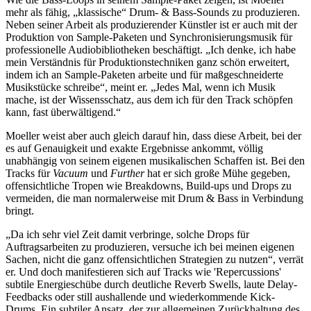
mehr als fähig, „klassische“ Drum- & Bass-Sounds zu produzieren.
Neben seiner Arbeit als produzierender Künstler ist er auch mit der
Produktion von Sample-Paketen und Synchronisierungsmusik für
professionelle Audiobibliotheken beschäftigt. „Ich denke, ich habe
mein Verständnis für Produktionstechniken ganz schön erweitert,
indem ich an Sample-Paketen arbeite und für maßgeschneiderte
Musikstücke schreibe“, meint er. „Jedes Mal, wenn ich Musik
mache, ist der Wissensschatz, aus dem ich für den Track schöpfen
kann, fast überwältigend.“
Moeller weist aber auch gleich darauf hin, dass diese Arbeit, bei der
es auf Genauigkeit und exakte Ergebnisse ankommt, völlig
unabhängig von seinem eigenen musikalischen Schaffen ist. Bei den
Tracks für
Vacuum
und
Further
hat er sich große Mühe gegeben,
offensichtliche Tropen wie Breakdowns, Build-ups und Drops zu
vermeiden, die man normalerweise mit Drum & Bass in Verbindung
bringt.
„Da ich sehr viel Zeit damit verbringe, solche Drops für
Auftragsarbeiten zu produzieren, versuche ich bei meinen eigenen
Sachen, nicht die ganz offensichtlichen Strategien zu nutzen“, verrät
er. Und doch manifestieren sich auf Tracks wie 'Repercussions'
subtile Energieschübe durch deutliche Reverb Swells, laute Delay-
Feedbacks oder still aushallende und wiederkommende Kick-
Drums. Ein subtiler Ansatz, der zur allgemeinen Zurückhaltung des