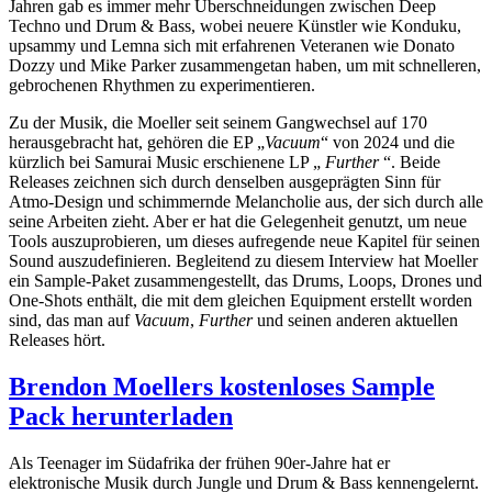
Jahren gab es immer mehr Überschneidungen zwischen Deep
Techno und Drum & Bass, wobei neuere Künstler wie Konduku,
upsammy und Lemna sich mit erfahrenen Veteranen wie Donato
Dozzy und Mike Parker zusammengetan haben, um mit schnelleren,
gebrochenen Rhythmen zu experimentieren.
Zu der Musik, die Moeller seit seinem Gangwechsel auf 170
herausgebracht hat, gehören die EP „
Vacuum
“ von 2024 und die
kürzlich bei Samurai Music erschienene LP „
Further
“. Beide
Releases zeichnen sich durch denselben ausgeprägten Sinn für
Atmo-Design und schimmernde Melancholie aus, der sich durch alle
seine Arbeiten zieht. Aber er hat die Gelegenheit genutzt, um neue
Tools auszuprobieren, um dieses aufregende neue Kapitel für seinen
Sound auszudefinieren. Begleitend zu diesem Interview hat Moeller
ein Sample-Paket zusammengestellt, das Drums, Loops, Drones und
One-Shots enthält, die mit dem gleichen Equipment erstellt worden
sind, das man auf
Vacuum
,
Further
und seinen anderen aktuellen
Releases hört.
Brendon Moellers kostenloses Sample
Pack herunterladen
Als Teenager im Südafrika der frühen 90er-Jahre hat er
elektronische Musik durch Jungle und Drum & Bass kennengelernt.