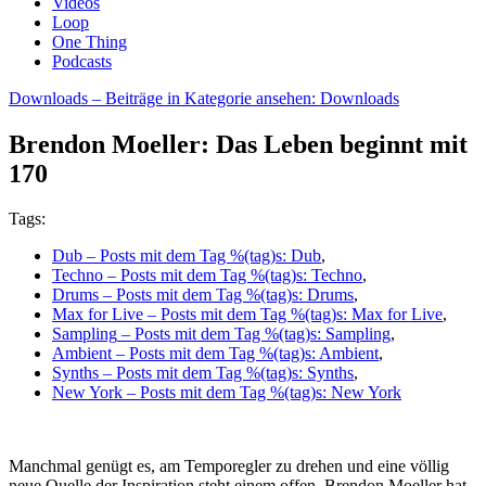
Videos
Loop
One Thing
Podcasts
Downloads
– Beiträge in Kategorie ansehen: Downloads
Brendon Moeller: Das Leben beginnt mit
170
Tags:
Dub
– Posts mit dem Tag %(tag)s: Dub
,
Techno
– Posts mit dem Tag %(tag)s: Techno
,
Drums
– Posts mit dem Tag %(tag)s: Drums
,
Max for Live
– Posts mit dem Tag %(tag)s: Max for Live
,
Sampling
– Posts mit dem Tag %(tag)s: Sampling
,
Ambient
– Posts mit dem Tag %(tag)s: Ambient
,
Synths
– Posts mit dem Tag %(tag)s: Synths
,
New York
– Posts mit dem Tag %(tag)s: New York
Manchmal genügt es, am Temporegler zu drehen und eine völlig
neue Quelle der Inspiration steht einem offen. Brendon Moeller hat