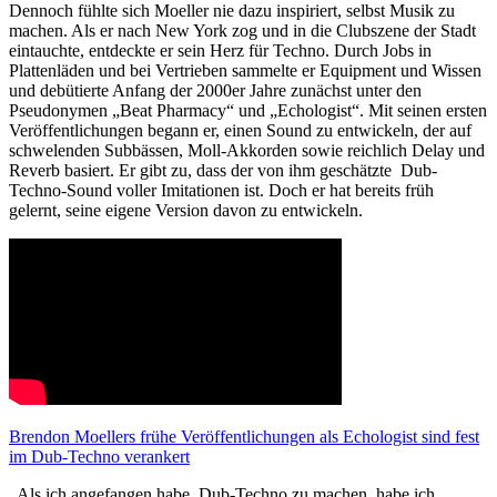
Dennoch fühlte sich Moeller nie dazu inspiriert, selbst Musik zu
machen. Als er nach New York zog und in die Clubszene der Stadt
eintauchte, entdeckte er sein Herz für Techno. Durch Jobs in
Plattenläden und bei Vertrieben sammelte er Equipment und Wissen
und debütierte Anfang der 2000er Jahre zunächst unter den
Pseudonymen „Beat Pharmacy“ und „Echologist“. Mit seinen ersten
Veröffentlichungen begann er, einen Sound zu entwickeln, der auf
schwelenden Subbässen, Moll-Akkorden sowie reichlich Delay und
Reverb basiert. Er gibt zu, dass der von ihm geschätzte Dub-
Techno-Sound voller Imitationen ist. Doch er hat bereits früh
gelernt, seine eigene Version davon zu entwickeln.
Brendon Moellers frühe Veröffentlichungen als Echologist sind fest
im Dub-Techno verankert
„Als ich angefangen habe, Dub-Techno zu machen, habe ich