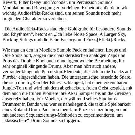
Reverb, Filter Delay und Vocoder, um Percussion-Sounds
Modulation und Bewegung zu verleihen. Er betont außerdem, wie
wichtig Audioeffekt-Racks sind, um seinen Sounds noch mehr
originalen Charakter zu verleihen.
„Die Audioeffekt-Racks sind eine Goldgrube für besondere Sounds
und Rhythmen“, betont er. „Ich liebe Noise Space, A Larger Sky,
Backing Strings und die Echo Factory- und Fuzz-[Effekt]-Racks.
Wie man an den in Moellers Sample Pack enthaltenen Loops und
One Shots hört, sorgen die charakteristischen analogen Zaps und
Pops des Double Knot auch ohne irgendwelche Bearbeitung für
sehr originell klingende Drums. Aber man hört auch andere,
vertrauter klingende Percussion-Elemente, die sich in die Tracks auf
Further
eingeschlichen haben. Die untergemischte, rasselnde Snare,
die sich durch „Rambler Blues“ schlängelt, hat einen erkennbaren
Jungle-Ton und wird mit dem abgehackten, freien Geist gespielt, mit
dem auch die frühen Pioniere ihre Akai-Sampler bis an die Grenzen
ausgereizt haben. Für Moeller, der während seines Studiums
Drummer in Bands war, war es naheliegend, die taktile Spielbarkeit
eines Roland-Drum-Pads in seinen Jam-Prozess einzubringen und
mit anderen Sequenzierungs-Methoden zu experimentieren, um
„klassischere“ Drum-Sounds zu triggern.