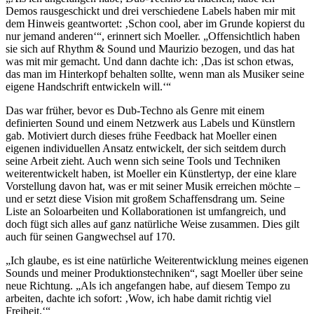
Demos rausgeschickt und drei verschiedene Labels haben mir mit
dem Hinweis geantwortet: ‚Schon cool, aber im Grunde kopierst du
nur jemand anderen‘“, erinnert sich Moeller. „Offensichtlich haben
sie sich auf Rhythm & Sound und Maurizio bezogen, und das hat
was mit mir gemacht. Und dann dachte ich: ‚Das ist schon etwas,
das man im Hinterkopf behalten sollte, wenn man als Musiker seine
eigene Handschrift entwickeln will.‘“
Das war früher, bevor es Dub-Techno als Genre mit einem
definierten Sound und einem Netzwerk aus Labels und Künstlern
gab. Motiviert durch dieses frühe Feedback hat Moeller einen
eigenen individuellen Ansatz entwickelt, der sich seitdem durch
seine Arbeit zieht. Auch wenn sich seine Tools und Techniken
weiterentwickelt haben, ist Moeller ein Künstlertyp, der eine klare
Vorstellung davon hat, was er mit seiner Musik erreichen möchte –
und er setzt diese Vision mit großem Schaffensdrang um. Seine
Liste an Soloarbeiten und Kollaborationen ist umfangreich, und
doch fügt sich alles auf ganz natürliche Weise zusammen. Dies gilt
auch für seinen Gangwechsel auf 170.
„Ich glaube, es ist eine natürliche Weiterentwicklung meines eigenen
Sounds und meiner Produktionstechniken“, sagt Moeller über seine
neue Richtung. „Als ich angefangen habe, auf diesem Tempo zu
arbeiten, dachte ich sofort: ‚Wow, ich habe damit richtig viel
Freiheit.‘“