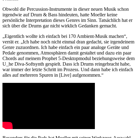
Obwohl die Percussion-Instrumente in dieser neuen Musik schon
irgendwie auf Drum & Bass hindeuten, hatte Moeller keine
persönliche Interpretation dieses Genres im Sinn. Tatsächlich hat er
sich über die Drums gar nicht wirklich Gedanken gemacht.
„Eigentlich wollte ich einfach bei 170 Ambient-Musik machen“,
verrät er. „Ich habe noch nicht einmal dran gedacht, sie irgendeinem
Genre zuzuordnen. Ich habe einfach ein paar analoge Geräte und
Pedale genommen, Atmosphären damit gestaltet und dazu ein paar
Chords auf meinem Prophet 5-Desktopmodul beziehungsweise dem
U_he Diva-Softsynth gespielt. Dass ich Drums reingebracht habe,
war immer der letzte Schritt im Prozess. Und dann habe ich einfach
alles auf mehreren Spuren in [Live] aufgenommen.“
Besonders für die Pads hat Moeller mit seiner Werkzeug-Auswahl