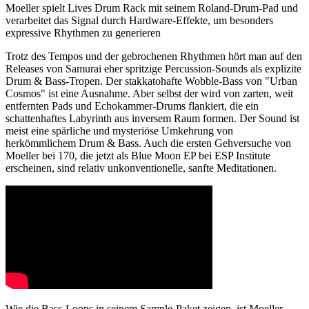
Moeller spielt Lives Drum Rack mit seinem Roland-Drum-Pad und
verarbeitet das Signal durch Hardware-Effekte, um besonders
expressive Rhythmen zu generieren
Trotz des Tempos und der gebrochenen Rhythmen hört man auf den
Releases von Samurai eher spritzige Percussion-Sounds als explizite
Drum & Bass-Tropen. Der stakkatohafte Wobble-Bass von "Urban
Cosmos" ist eine Ausnahme. Aber selbst der wird von zarten, weit
entfernten Pads und Echokammer-Drums flankiert, die ein
schattenhaftes Labyrinth aus inversem Raum formen. Der Sound ist
meist eine spärliche und mysteriöse Umkehrung von
herkömmlichem Drum & Bass. Auch die ersten Gehversuche von
Moeller bei 170, die jetzt als Blue Moon EP bei ESP Institute
erscheinen, sind relativ unkonventionelle, sanfte Meditationen.
Wie die Bass-Loops in seinem Sample-Paket zeigen, ist Moeller