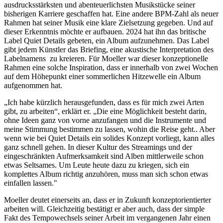
ausdrucksstärksten und abenteuerlichsten Musikstücke seiner
bisherigen Karriere geschaffen hat. Eine andere BPM-Zahl als neuer
Rahmen hat seiner Musik eine klare Zielsetzung gegeben. Und auf
dieser Erkenntnis möchte er aufbauen. 2024 hat ihn das britische
Label Quiet Details gebeten, ein Album aufzunehmen. Das Label
gibt jedem Künstler das Briefing, eine akustische Interpretation des
Labelnamens zu kreieren. Für Moeller war dieser konzeptionelle
Rahmen eine solche Inspiration, dass er innerhalb von zwei Wochen
auf dem Höhepunkt einer sommerlichen Hitzewelle ein Album
aufgenommen hat.
„Ich habe kürzlich herausgefunden, dass es für mich zwei Arten
gibt, zu arbeiten“, erklärt er. „Die eine Möglichkeit besteht darin,
ohne Ideen ganz von vorne anzufangen und die Instrumente und
meine Stimmung bestimmen zu lassen, wohin die Reise geht.. Aber
wenn wie bei Quiet Details ein solides Konzept vorliegt, kann alles
ganz schnell gehen. In dieser Kultur des Streamings und der
eingeschränkten Aufmerksamkeit sind Alben mittlerweile schon
etwas Seltsames. Um Leute heute dazu zu kriegen, sich ein
komplettes Album richtig anzuhören, muss man sich schon etwas
einfallen lassen."
Moeller deutet einerseits an, dass er in Zukunft konzeptorientierter
arbeiten will. Gleichzeitig bestätigt er aber auch, dass der simple
Fakt des Tempowechsels seiner Arbeit im vergangenen Jahr einen