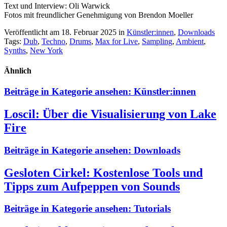
Text und Interview: Oli Warwick
Fotos mit freundlicher Genehmigung von Brendon Moeller
Veröffentlicht am 18. Februar 2025
in
Künstler:innen
,
Downloads
Tags:
Dub
,
Techno
,
Drums
,
Max for Live
,
Sampling
,
Ambient
,
Synths
,
New York
Ähnlich
Beiträge in Kategorie ansehen:
Künstler:innen
Loscil: Über die Visualisierung von Lake
Fire
Beiträge in Kategorie ansehen:
Downloads
Gesloten Cirkel: Kostenlose Tools und
Tipps zum Aufpeppen von Sounds
Beiträge in Kategorie ansehen:
Tutorials