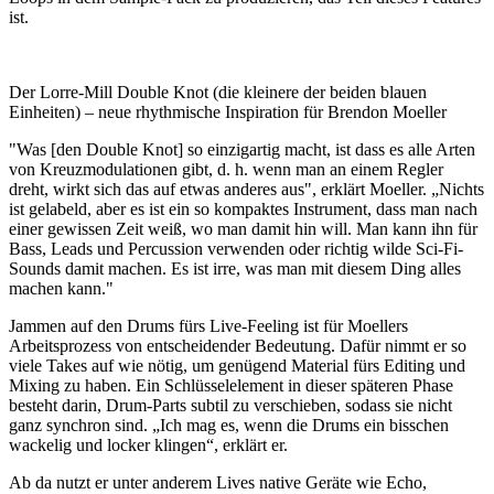
ist.
Der Lorre-Mill Double Knot (die kleinere der beiden blauen
Einheiten) – neue rhythmische Inspiration für Brendon Moeller
"Was [den Double Knot] so einzigartig macht, ist dass es alle Arten
von Kreuzmodulationen gibt, d. h. wenn man an einem Regler
dreht, wirkt sich das auf etwas anderes aus", erklärt Moeller. „Nichts
ist gelabeld, aber es ist ein so kompaktes Instrument, dass man nach
einer gewissen Zeit weiß, wo man damit hin will. Man kann ihn für
Bass, Leads und Percussion verwenden oder richtig wilde Sci-Fi-
Sounds damit machen. Es ist irre, was man mit diesem Ding alles
machen kann."
Jammen auf den Drums fürs Live-Feeling ist für Moellers
Arbeitsprozess von entscheidender Bedeutung. Dafür nimmt er so
viele Takes auf wie nötig, um genügend Material fürs Editing und
Mixing zu haben. Ein Schlüsselelement in dieser späteren Phase
besteht darin, Drum-Parts subtil zu verschieben, sodass sie nicht
ganz synchron sind. „Ich mag es, wenn die Drums ein bisschen
wackelig und locker klingen“, erklärt er.
Ab da nutzt er unter anderem Lives native Geräte wie Echo,