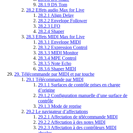
28.1.9
DS Tom
28.2
Effets audio Max for Live
28.2.1
Align Delay
28.2.2
Envelope Follower
28.2.3
LFO
28.2.4
Shaper
28.3
Effets MIDI Max for Live
28.3.1
Envelope MIDI
28.3.2
Expression Control
28.3.3
MIDI Monitor
28.3.4
MPE Control
28.3.5
Note Echo
28.3.6
Shaper MIDI
29.
Télécommande par MIDI et par touche
29.1
Télécommande par MIDI
29.1.1
Surfaces de contrôle prises en charge
d’origine
29.1.2
Configuration manuelle d’une surface de
contrôle
29.1.3
Mode de reprise
29.2
Le navigateur d’affectations
29.2.1
Affectation de télécommande MIDI
29.2.2
Affectation à des notes MIDI
29.2.3
Affectation à des contrôleurs MIDI
absolus