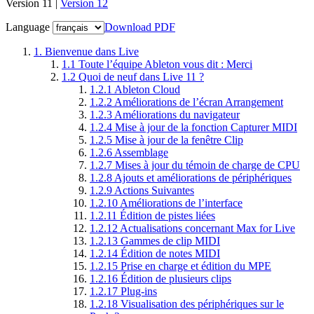
Version 11 |
Version 12
Language
Download PDF
1.
Bienvenue dans Live
1.1
Toute l’équipe Ableton vous dit : Merci
1.2
Quoi de neuf dans Live 11 ?
1.2.1
Ableton Cloud
1.2.2
Améliorations de l’écran Arrangement
1.2.3
Améliorations du navigateur
1.2.4
Mise à jour de la fonction Capturer MIDI
1.2.5
Mise à jour de la fenêtre Clip
1.2.6
Assemblage
1.2.7
Mises à jour du témoin de charge de CPU
1.2.8
Ajouts et améliorations de périphériques
1.2.9
Actions Suivantes
1.2.10
Améliorations de l’interface
1.2.11
Édition de pistes liées
1.2.12
Actualisations concernant Max for Live
1.2.13
Gammes de clip MIDI
1.2.14
Édition de notes MIDI
1.2.15
Prise en charge et édition du MPE
1.2.16
Édition de plusieurs clips
1.2.17
Plug-ins
1.2.18
Visualisation des périphériques sur le