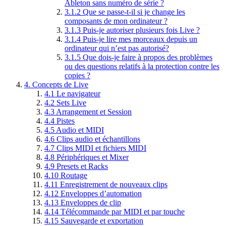
Ableton sans numéro de série ?
3.1.2
Que se passe-t-il si je change les
composants de mon ordinateur ?
3.1.3
Puis-je autoriser plusieurs fois Live ?
3.1.4
Puis-je lire mes morceaux depuis un
ordinateur qui n’est pas autorisé?
3.1.5
Que dois-je faire à propos des problèmes
ou des questions relatifs à la protection contre les
copies ?
4.
Concepts de Live
4.1
Le navigateur
4.2
Sets Live
4.3
Arrangement et Session
4.4
Pistes
4.5
Audio et MIDI
4.6
Clips audio et échantillons
4.7
Clips MIDI et fichiers MIDI
4.8
Périphériques et Mixer
4.9
Presets et Racks
4.10
Routage
4.11
Enregistrement de nouveaux clips
4.12
Enveloppes d’automation
4.13
Enveloppes de clip
4.14
Télécommande par MIDI et par touche
4.15
Sauvegarde et exportation