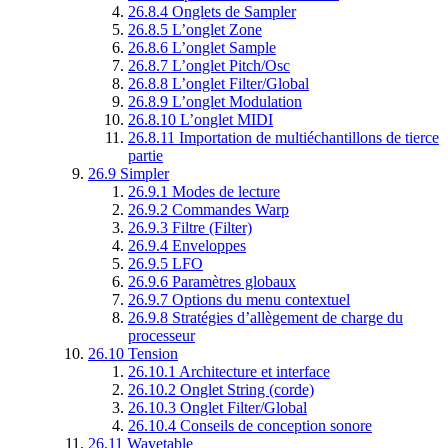
26.8.4
Onglets de Sampler
26.8.5
L’onglet Zone
26.8.6
L’onglet Sample
26.8.7
L’onglet Pitch/Osc
26.8.8
L’onglet Filter/Global
26.8.9
L’onglet Modulation
26.8.10
L’onglet MIDI
26.8.11
Importation de multiéchantillons de tierce
partie
26.9
Simpler
26.9.1
Modes de lecture
26.9.2
Commandes Warp
26.9.3
Filtre (Filter)
26.9.4
Enveloppes
26.9.5
LFO
26.9.6
Paramètres globaux
26.9.7
Options du menu contextuel
26.9.8
Stratégies d’allègement de charge du
processeur
26.10
Tension
26.10.1
Architecture et interface
26.10.2
Onglet String (corde)
26.10.3
Onglet Filter/Global
26.10.4
Conseils de conception sonore
26.11
Wavetable