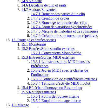
14.5
Vélocité
14.6
Décalage de clip et sauts
14.7
Actions Suivantes
14.7.1
Boucler des parties d’un clip
14.7.2
Création de cycles
14.7.3
Bouclage temporaire des clips
14.7.4
Ajout de variations synchronisées
14.7.5
Mixage de mélodies et de rythmiques
14.7.6
Création de structures non répétitives
15.
Routage et entrées/sorties
15.1
Monitoring
15.2
Entrées/Sorties audio externes
15.2.1
Conversions Mono/Stéréo
15.3
Entrées/Sorties MIDI externes
15.3.1
La liste des ports MIDI dans les
Préférences
15.3.2
Jeu en MIDI avec le clavier de
l’ordinateur
15.3.3
Connexion de synthétiseurs externes
15.3.4
Témoins d’activité MIDI In/Out
15.4
Ré-échantillonnage ou Resampling
15.5
Routages internes
15.5.1
Points de routage interne
15.5.2
Emploi du routage interne
16.
Mixage