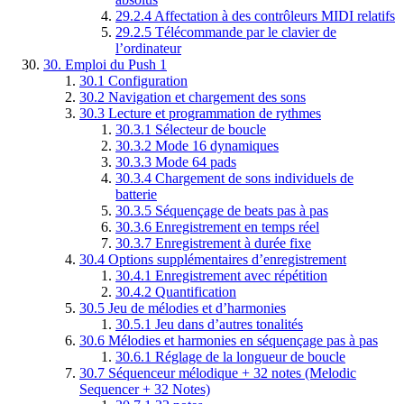
29.2.4
Affectation à des contrôleurs MIDI relatifs
29.2.5
Télécommande par le clavier de
l’ordinateur
30.
Emploi du Push 1
30.1
Configuration
30.2
Navigation et chargement des sons
30.3
Lecture et programmation de rythmes
30.3.1
Sélecteur de boucle
30.3.2
Mode 16 dynamiques
30.3.3
Mode 64 pads
30.3.4
Chargement de sons individuels de
batterie
30.3.5
Séquençage de beats pas à pas
30.3.6
Enregistrement en temps réel
30.3.7
Enregistrement à durée fixe
30.4
Options supplémentaires d’enregistrement
30.4.1
Enregistrement avec répétition
30.4.2
Quantification
30.5
Jeu de mélodies et d’harmonies
30.5.1
Jeu dans d’autres tonalités
30.6
Mélodies et harmonies en séquençage pas à pas
30.6.1
Réglage de la longueur de boucle
30.7
Séquenceur mélodique + 32 notes (Melodic
Sequencer + 32 Notes)