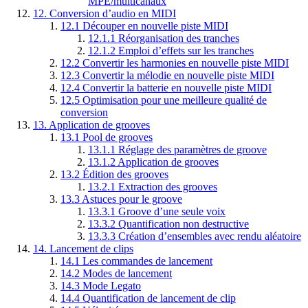
MPE/multicanaux
12.
Conversion d’audio en MIDI
12.1
Découper en nouvelle piste MIDI
12.1.1
Réorganisation des tranches
12.1.2
Emploi d’effets sur les tranches
12.2
Convertir les harmonies en nouvelle piste MIDI
12.3
Convertir la mélodie en nouvelle piste MIDI
12.4
Convertir la batterie en nouvelle piste MIDI
12.5
Optimisation pour une meilleure qualité de
conversion
13.
Application de grooves
13.1
Pool de grooves
13.1.1
Réglage des paramètres de groove
13.1.2
Application de grooves
13.2
Édition des grooves
13.2.1
Extraction des grooves
13.3
Astuces pour le groove
13.3.1
Groove d’une seule voix
13.3.2
Quantification non destructive
13.3.3
Création d’ensembles avec rendu aléatoire
14.
Lancement de clips
14.1
Les commandes de lancement
14.2
Modes de lancement
14.3
Mode Legato
14.4
Quantification de lancement de clip