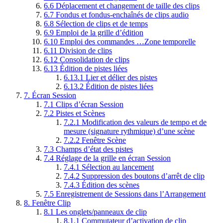
6.6
Déplacement et changement de taille des clips
6.7
Fondus et fondus-enchaînés de clips audio
6.8
Sélection de clips et de temps
6.9
Emploi de la grille d’édition
6.10
Emploi des commandes …Zone temporelle
6.11
Division de clips
6.12
Consolidation de clips
6.13
Édition de pistes liées
6.13.1
Lier et délier des pistes
6.13.2
Édition de pistes liées
7.
Écran Session
7.1
Clips d’écran Session
7.2
Pistes et Scènes
7.2.1
Modification des valeurs de tempo et de
mesure (signature rythmique) d’une scène
7.2.2
Fenêtre Scène
7.3
Champs d’état des pistes
7.4
Réglage de la grille en écran Session
7.4.1
Sélection au lancement
7.4.2
Suppression des boutons d’arrêt de clip
7.4.3
Édition des scènes
7.5
Enregistrement de Sessions dans l’Arrangement
8.
Fenêtre Clip
8.1
Les onglets/panneaux de clip
8.1.1
Commutateur d’activation de clip