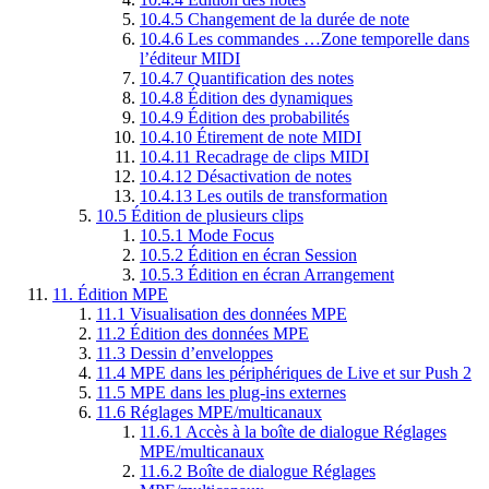
10.4.5
Changement de la durée de note
10.4.6
Les commandes …Zone temporelle dans
l’éditeur MIDI
10.4.7
Quantification des notes
10.4.8
Édition des dynamiques
10.4.9
Édition des probabilités
10.4.10
Étirement de note MIDI
10.4.11
Recadrage de clips MIDI
10.4.12
Désactivation de notes
10.4.13
Les outils de transformation
10.5
Édition de plusieurs clips
10.5.1
Mode Focus
10.5.2
Édition en écran Session
10.5.3
Édition en écran Arrangement
11.
Édition MPE
11.1
Visualisation des données MPE
11.2
Édition des données MPE
11.3
Dessin d’enveloppes
11.4
MPE dans les périphériques de Live et sur Push 2
11.5
MPE dans les plug-ins externes
11.6
Réglages MPE/multicanaux
11.6.1
Accès à la boîte de dialogue Réglages
MPE/multicanaux
11.6.2
Boîte de dialogue Réglages