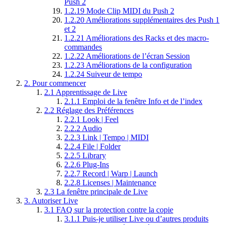
Push 2
1.2.19
Mode Clip MIDI du Push 2
1.2.20
Améliorations supplémentaires des Push 1
et 2
1.2.21
Améliorations des Racks et des macro-
commandes
1.2.22
Améliorations de l’écran Session
1.2.23
Améliorations de la configuration
1.2.24
Suiveur de tempo
2.
Pour commencer
2.1
Apprentissage de Live
2.1.1
Emploi de la fenêtre Info et de l’index
2.2
Réglage des Préférences
2.2.1
Look | Feel
2.2.2
Audio
2.2.3
Link | Tempo | MIDI
2.2.4
File | Folder
2.2.5
Library
2.2.6
Plug-Ins
2.2.7
Record | Warp | Launch
2.2.8
Licenses | Maintenance
2.3
La fenêtre principale de Live
3.
Autoriser Live
3.1
FAQ sur la protection contre la copie
3.1.1
Puis-je utiliser Live ou d’autres produits