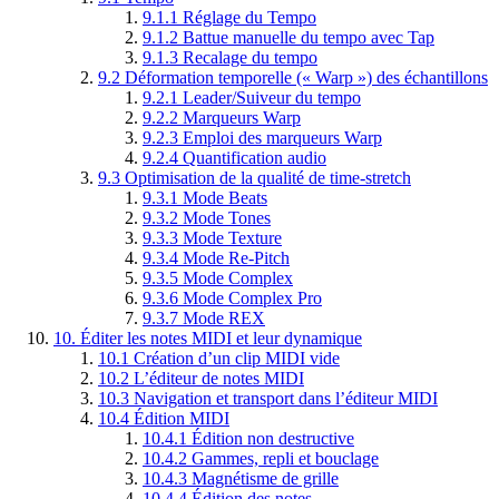
9.1.1
Réglage du Tempo
9.1.2
Battue manuelle du tempo avec Tap
9.1.3
Recalage du tempo
9.2
Déformation temporelle (« Warp ») des échantillons
9.2.1
Leader/Suiveur du tempo
9.2.2
Marqueurs Warp
9.2.3
Emploi des marqueurs Warp
9.2.4
Quantification audio
9.3
Optimisation de la qualité de time-stretch
9.3.1
Mode Beats
9.3.2
Mode Tones
9.3.3
Mode Texture
9.3.4
Mode Re-Pitch
9.3.5
Mode Complex
9.3.6
Mode Complex Pro
9.3.7
Mode REX
10.
Éditer les notes MIDI et leur dynamique
10.1
Création d’un clip MIDI vide
10.2
L’éditeur de notes MIDI
10.3
Navigation et transport dans l’éditeur MIDI
10.4
Édition MIDI
10.4.1
Édition non destructive
10.4.2
Gammes, repli et bouclage
10.4.3
Magnétisme de grille
10.4.4
Édition des notes