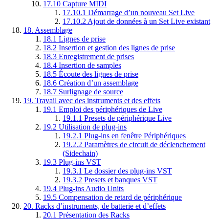
17.10
Capture MIDI
17.10.1
Démarrage d’un nouveau Set Live
17.10.2
Ajout de données à un Set Live existant
18.
Assemblage
18.1
Lignes de prise
18.2
Insertion et gestion des lignes de prise
18.3
Enregistrement de prises
18.4
Insertion de samples
18.5
Écoute des lignes de prise
18.6
Création d’un assemblage
18.7
Surlignage de source
19.
Travail avec des instruments et des effets
19.1
Emploi des périphériques de Live
19.1.1
Presets de périphérique Live
19.2
Utilisation de plug-ins
19.2.1
Plug-ins en fenêtre Périphériques
19.2.2
Paramètres de circuit de déclenchement
(Sidechain)
19.3
Plug-ins VST
19.3.1
Le dossier des plug-ins VST
19.3.2
Presets et banques VST
19.4
Plug-ins Audio Units
19.5
Compensation de retard de périphérique
20.
Racks d’instruments, de batterie et d’effets
20.1
Présentation des Racks