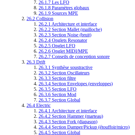
26.1.7
Les LFO
26.1.8
Paramètres globaux
26.1.9
Sources MPE
26.2
Collision
26.2.1
Architecture et interface
26.2.2
Section Mallet (mailloche)
26.2.3
Section Noise (bruit)
26.2.4
Onglets Resonator
26.2.5
Onglet LFO
26.2.6
Onglet MIDI/MPE
26.2.7
Conseils de conception sonore
26.3
Drift
26.3.1
Synthèse soustractive
26.3.2
Section Oscillateurs
26.3.3
Section filtre
26.3.4
Section Envelopes (enveloppes)
26.3.5
Section LFO
26.3.6
Section Mod
26.3.7
Section Global
26.4
Electric
26.4.1
Architecture et interface
26.4.2
Section Hammer (marteau)
26.4.3
Section Fork (diapason)
26.4.4
Section Damper/Pickup (étouffoir/micro)
26.4.5
Section Global