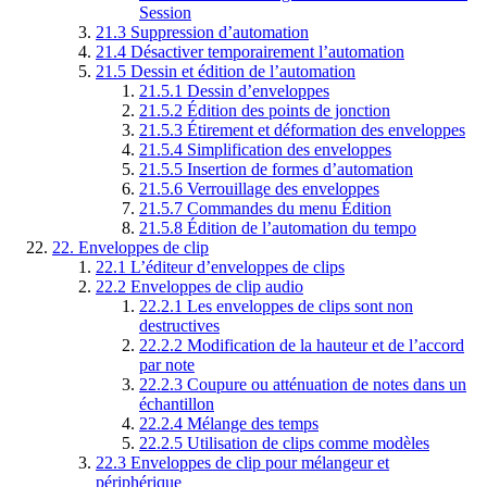
Session
21.3
Suppression d’automation
21.4
Désactiver temporairement l’automation
21.5
Dessin et édition de l’automation
21.5.1
Dessin d’enveloppes
21.5.2
Édition des points de jonction
21.5.3
Étirement et déformation des enveloppes
21.5.4
Simplification des enveloppes
21.5.5
Insertion de formes d’automation
21.5.6
Verrouillage des enveloppes
21.5.7
Commandes du menu Édition
21.5.8
Édition de l’automation du tempo
22.
Enveloppes de clip
22.1
L’éditeur d’enveloppes de clips
22.2
Enveloppes de clip audio
22.2.1
Les enveloppes de clips sont non
destructives
22.2.2
Modification de la hauteur et de l’accord
par note
22.2.3
Coupure ou atténuation de notes dans un
échantillon
22.2.4
Mélange des temps
22.2.5
Utilisation de clips comme modèles
22.3
Enveloppes de clip pour mélangeur et
périphérique