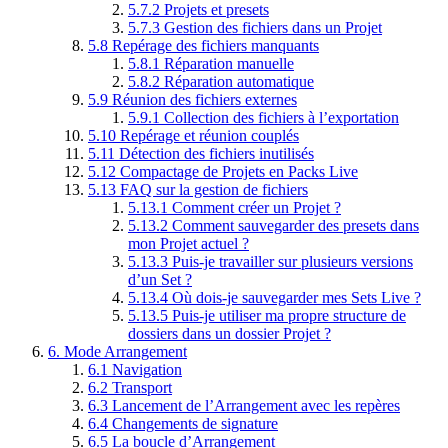
5.7.2
Projets et presets
5.7.3
Gestion des fichiers dans un Projet
5.8
Repérage des fichiers manquants
5.8.1
Réparation manuelle
5.8.2
Réparation automatique
5.9
Réunion des fichiers externes
5.9.1
Collection des fichiers à l’exportation
5.10
Repérage et réunion couplés
5.11
Détection des fichiers inutilisés
5.12
Compactage de Projets en Packs Live
5.13
FAQ sur la gestion de fichiers
5.13.1
Comment créer un Projet ?
5.13.2
Comment sauvegarder des presets dans
mon Projet actuel ?
5.13.3
Puis-je travailler sur plusieurs versions
d’un Set ?
5.13.4
Où dois-je sauvegarder mes Sets Live ?
5.13.5
Puis-je utiliser ma propre structure de
dossiers dans un dossier Projet ?
6.
Mode Arrangement
6.1
Navigation
6.2
Transport
6.3
Lancement de l’Arrangement avec les repères
6.4
Changements de signature
6.5
La boucle d’Arrangement