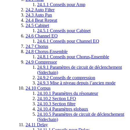
24.1.1
Conseils pour Amp
24.2
Auto Filter
24.3
Auto Pan
24.4
Beat Repeat
24.5
Cabinet
24.5.1
Conseils pour Cabinet
24.6
Channel EQ
24.6.1
Conseils pour Channel EQ
24.7
Chorus
24.8
Chorus-Ensemble
24.8.1
Conseils pour Chorus-Ensemble
24.9
Compressor
24.9.1
Paramètres de circuit de déclenchement
(Sidechain)
24.9.2
Conseils de compression
24.9.3
Mise à niveau depuis l’ancien mode
24.10
Corpus
24.10.1
Paramètres du résonateur
24.10.2
Section LFO
24.10.3
Section filtre
24.10.4
Paramètres globaux
24.10.5
Paramètres de circuit de déclenchement
(Sidechain)
24.11
Delay
24.11.1
Conseils pour Delay