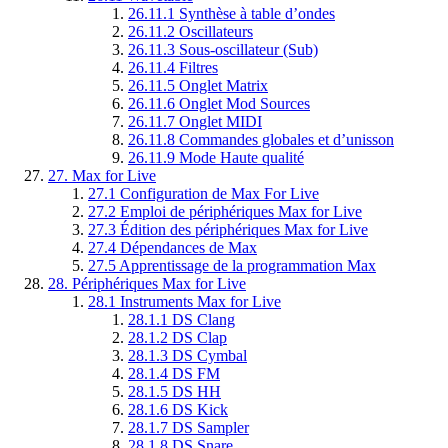
26.11.1
Synthèse à table d’ondes
26.11.2
Oscillateurs
26.11.3
Sous-oscillateur (Sub)
26.11.4
Filtres
26.11.5
Onglet Matrix
26.11.6
Onglet Mod Sources
26.11.7
Onglet MIDI
26.11.8
Commandes globales et d’unisson
26.11.9
Mode Haute qualité
27.
Max for Live
27.1
Configuration de Max For Live
27.2
Emploi de périphériques Max for Live
27.3
Édition des périphériques Max for Live
27.4
Dépendances de Max
27.5
Apprentissage de la programmation Max
28.
Périphériques Max for Live
28.1
Instruments Max for Live
28.1.1
DS Clang
28.1.2
DS Clap
28.1.3
DS Cymbal
28.1.4
DS FM
28.1.5
DS HH
28.1.6
DS Kick
28.1.7
DS Sampler
28.1.8
DS Snare