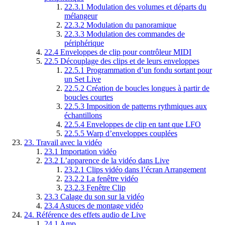
22.3.1
Modulation des volumes et départs du
mélangeur
22.3.2
Modulation du panoramique
22.3.3
Modulation des commandes de
périphérique
22.4
Enveloppes de clip pour contrôleur MIDI
22.5
Découplage des clips et de leurs enveloppes
22.5.1
Programmation d’un fondu sortant pour
un Set Live
22.5.2
Création de boucles longues à partir de
boucles courtes
22.5.3
Imposition de patterns rythmiques aux
échantillons
22.5.4
Enveloppes de clip en tant que LFO
22.5.5
Warp d’enveloppes couplées
23.
Travail avec la vidéo
23.1
Importation vidéo
23.2
L’apparence de la vidéo dans Live
23.2.1
Clips vidéo dans l’écran Arrangement
23.2.2
La fenêtre vidéo
23.2.3
Fenêtre Clip
23.3
Calage du son sur la vidéo
23.4
Astuces de montage vidéo
24.
Référence des effets audio de Live
24.1
Amp