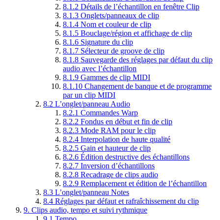
8.1.2
Détails de l’échantillon en fenêtre Clip
8.1.3
Onglets/panneaux de clip
8.1.4
Nom et couleur de clip
8.1.5
Bouclage/région et affichage de clip
8.1.6
Signature du clip
8.1.7
Sélecteur de groove de clip
8.1.8
Sauvegarde des réglages par défaut du clip
audio avec l’échantillon
8.1.9
Gammes de clip MIDI
8.1.10
Changement de banque et de programme
par un clip MIDI
8.2
L’onglet/panneau Audio
8.2.1
Commandes Warp
8.2.2
Fondus en début et fin de clip
8.2.3
Mode RAM pour le clip
8.2.4
Interpolation de haute qualité
8.2.5
Gain et hauteur de clip
8.2.6
Édition destructive des échantillons
8.2.7
Inversion d’échantillons
8.2.8
Recadrage de clips audio
8.2.9
Remplacement et édition de l’échantillon
8.3
L’onglet/panneau Notes
8.4
Réglages par défaut et rafraîchissement du clip
9.
Clips audio, tempo et suivi rythmique
9.1
Tempo