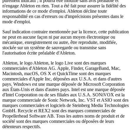
purement indicatif ; il pourra être modifié sans avis préalable et
n'engage Ableton en rien. Tout a été fait pour assurer la fidélité des
informations de ce mode d'emploi. Ableton décline toute
responsabilité en cas d'erreurs ou d'imprécisions présentes dans le
mode d'emploi.
Sauf indication contraire mentionnée par la licence, cette publication
ne peut en aucune façon ni par aucun moyen électronique ou
mécanique, enregistrement ou autre, être reproduite, modifiée,
stockée sur un système de sauvegarde ou transmise sans
l'autorisation écrite préalable d'Ableton.
Ableton, le logo Ableton, le logo Live sont des marques
commerciales d'Ableton AG. Apple, Finder, GarageBand, Mac,
Macintosh, macOS, OS X et QuickTime sont des marques
commerciales d'Apple Inc, déposées aux U.S.A. et dans d'autres
pays. Windows est une marque déposée de Microsoft Corporation
aux États-Unis et dans d'autres pays. Intel est une marque déposée
d'Intel Corporation ou de ses filiales aux U.S.A. SONiVOX est la
marque commerciale de Sonic Network, Inc. VST et ASIO sont des
marques commerciales et logiciels de Steinberg Media Technologies
GmbH. Recycle et REX2 sont des marques commerciales de
Propellerhead Software AB. Tous les autres noms de produit et de
société sont des marques commerciales ou déposées de leurs
détenteurs respectifs.