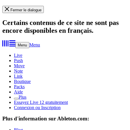
Fermer le dialogue
Certains contenus de ce site ne sont pas
encore disponibles en français.
Menu
Menu
Live
Push
Move
Note
Link
Boutique
Packs
Aide
Plus
Essayez Live 12 gratuitement
Connexion ou Inscription
Plus d'information sur Ableton.com:
Blog