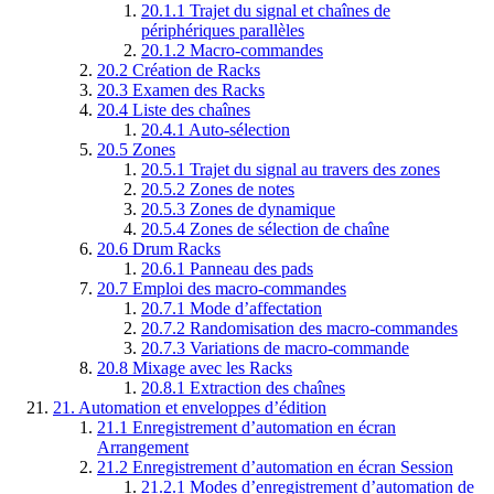
20.1.1
Trajet du signal et chaînes de
périphériques parallèles
20.1.2
Macro-commandes
20.2
Création de Racks
20.3
Examen des Racks
20.4
Liste des chaînes
20.4.1
Auto-sélection
20.5
Zones
20.5.1
Trajet du signal au travers des zones
20.5.2
Zones de notes
20.5.3
Zones de dynamique
20.5.4
Zones de sélection de chaîne
20.6
Drum Racks
20.6.1
Panneau des pads
20.7
Emploi des macro-commandes
20.7.1
Mode d’affectation
20.7.2
Randomisation des macro-commandes
20.7.3
Variations de macro-commande
20.8
Mixage avec les Racks
20.8.1
Extraction des chaînes
21.
Automation et enveloppes d’édition
21.1
Enregistrement d’automation en écran
Arrangement
21.2
Enregistrement d’automation en écran Session
21.2.1
Modes d’enregistrement d’automation de