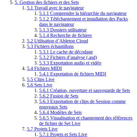
5.
Gestion des fichiers et des Sets
5.1
Travail avec le navigateur
5.1.1
Comprendre la hiérarchie du navigateur
5.1.2
Téléchargement et installation des Packs
dans le navigateur
5.1.3
Dossiers utilisateur
5.1.4
Recherche de fichiers
5.2
Utilisation d’Ableton Cloud
5.3
Fichiers échantillons
5.3.1
Le cache de décodage
5.3.2
Fichiers d’analyse (.asd)
5.3.3
Exportation audio et vidéo
5.4
Fichiers MIDI
5.4.1
Exportation de fichiers MIDI
5.5
Clips Live
5.6
Sets Live
5.6.1
Création, ouverture et sauvegarde de Sets
5.6.2
Fusion de Sets
5.6.3
Exportation de clips de Session comme
nouveaux Sets
5.6.4
Modèles de Sets
5.6.5
Visualisation et changement des références
de fichier de Set Live
5.7
Projets Live
5.7.1
Projets et Sets Live