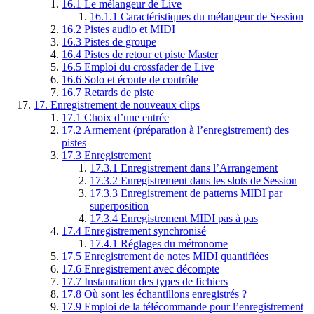
16.1
Le mélangeur de Live
16.1.1
Caractéristiques du mélangeur de Session
16.2
Pistes audio et MIDI
16.3
Pistes de groupe
16.4
Pistes de retour et piste Master
16.5
Emploi du crossfader de Live
16.6
Solo et écoute de contrôle
16.7
Retards de piste
17.
Enregistrement de nouveaux clips
17.1
Choix d’une entrée
17.2
Armement (préparation à l’enregistrement) des
pistes
17.3
Enregistrement
17.3.1
Enregistrement dans l’Arrangement
17.3.2
Enregistrement dans les slots de Session
17.3.3
Enregistrement de patterns MIDI par
superposition
17.3.4
Enregistrement MIDI pas à pas
17.4
Enregistrement synchronisé
17.4.1
Réglages du métronome
17.5
Enregistrement de notes MIDI quantifiées
17.6
Enregistrement avec décompte
17.7
Instauration des types de fichiers
17.8
Où sont les échantillons enregistrés ?
17.9
Emploi de la télécommande pour l’enregistrement