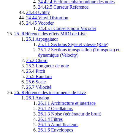
24.42.4
Écriture enharmonique des notes
24.42.5
Curseur Reference
24.43
Utility
24.44
Vinyl Distortion
24.45
Vocoder
24.45.1
Conseils pour Vocoder
25.
Référence des effets MIDI de Live
25.1
Arpeggiator
25.1.1
Sections Style et vitesse (Rate)
25.1.2
Sections transposition (Transpose) et
dynamique (Velocity)
25.2
Chord
25.3
Longueur de note
25.4
Pitch
25.5
Random
25.6
Scale
25.7
Vélocité
26.
Référence des instruments de Live
26.1
Analog
26.1.1
Architecture et interface
26.1.2
Oscillateurs
26.1.3
Noise (générateur de bruit)
26.1.4
Filtres
26.1.5
Amplificateurs
26.1.6
Enveloppes