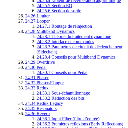
24.25.4
Moteur de réverbération algorithmique
24.25.5
Section EQ
24.25.6
Section de sortie
24.26
Limiter
24.27
Looper
24.27.1
Routage de réinjection
24.28
Multiband Dynamics
24.28.1
Théorie du traitement dynamique
24.28.2
Interface et commandes
24.28.3
Paramètres de circuit de déclenchement
(Sidechain)
24.28.4
Conseils pour Multiband Dynamics
24.29
Overdrive
24.30
Pedal
24.30.1
Conseils pour Pedal
24.31
Phaser
24.32
Phaser-Flanger
24.33
Redux
24.33.1
Sous-échantillonnage
24.33.2
Réduction des bits
24.34
Redux Legacy
24.35
Resonators
24.36
Reverb
24.36.1
Input Filter (filtre d’entrée)
24.36.2
Premières réflexions (Early Reflections)