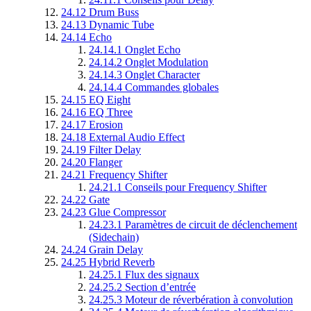
24.12
Drum Buss
24.13
Dynamic Tube
24.14
Echo
24.14.1
Onglet Echo
24.14.2
Onglet Modulation
24.14.3
Onglet Character
24.14.4
Commandes globales
24.15
EQ Eight
24.16
EQ Three
24.17
Erosion
24.18
External Audio Effect
24.19
Filter Delay
24.20
Flanger
24.21
Frequency Shifter
24.21.1
Conseils pour Frequency Shifter
24.22
Gate
24.23
Glue Compressor
24.23.1
Paramètres de circuit de déclenchement
(Sidechain)
24.24
Grain Delay
24.25
Hybrid Reverb
24.25.1
Flux des signaux
24.25.2
Section d’entrée
24.25.3
Moteur de réverbération à convolution