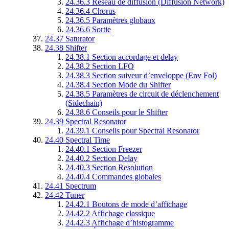
24.36.3
Réseau de diffusion (Diffusion Network)
24.36.4
Chorus
24.36.5
Paramètres globaux
24.36.6
Sortie
24.37
Saturator
24.38
Shifter
24.38.1
Section accordage et delay
24.38.2
Section LFO
24.38.3
Section suiveur d’enveloppe (Env Fol)
24.38.4
Section Mode du Shifter
24.38.5
Paramètres de circuit de déclenchement
(Sidechain)
24.38.6
Conseils pour le Shifter
24.39
Spectral Resonator
24.39.1
Conseils pour Spectral Resonator
24.40
Spectral Time
24.40.1
Section Freezer
24.40.2
Section Delay
24.40.3
Section Resolution
24.40.4
Commandes globales
24.41
Spectrum
24.42
Tuner
24.42.1
Boutons de mode d’affichage
24.42.2
Affichage classique
24.42.3
Affichage d’histogramme