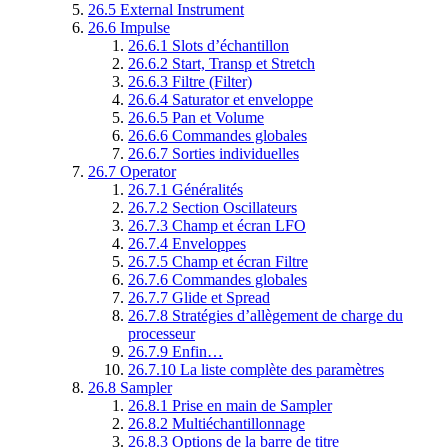
26.5
External Instrument
26.6
Impulse
26.6.1
Slots d’échantillon
26.6.2
Start, Transp et Stretch
26.6.3
Filtre (Filter)
26.6.4
Saturator et enveloppe
26.6.5
Pan et Volume
26.6.6
Commandes globales
26.6.7
Sorties individuelles
26.7
Operator
26.7.1
Généralités
26.7.2
Section Oscillateurs
26.7.3
Champ et écran LFO
26.7.4
Enveloppes
26.7.5
Champ et écran Filtre
26.7.6
Commandes globales
26.7.7
Glide et Spread
26.7.8
Stratégies d’allègement de charge du
processeur
26.7.9
Enfin…
26.7.10
La liste complète des paramètres
26.8
Sampler
26.8.1
Prise en main de Sampler
26.8.2
Multiéchantillonnage
26.8.3
Options de la barre de titre