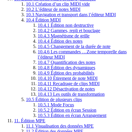
10.1
Création d’un clip MIDI vide
10.2
L’éditeur de notes MIDI
10.3
Navigation et transport dans l’éditeur MIDI
10.4
Édition MIDI
10.4.1
Édition non destructive
10.4.2
Gammes, repli et bouclage
10.4.3
Magnétisme de grille
10.4.4
Édition des notes
10.4.5
Changement de la durée de note
10.4.6
Les commandes …Zone temporelle dans
l’éditeur MIDI
10.4.7
Quantification des notes
10.4.8
Édition des dynamiques
10.4.9
Édition des probabilités
10.4.10
Étirement de note MIDI
10.4.11
Recadrage de clips MIDI
10.4.12
Désactivation de notes
10.4.13
Les outils de transformation
10.5
Édition de plusieurs clips
10.5.1
Mode Focus
10.5.2
Édition en écran Session
10.5.3
Édition en écran Arrangement
11.
Édition MPE
11.1
Visualisation des données MPE
11.2
Édition des données MPE