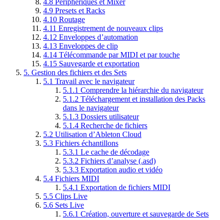
4.8
Périphériques et Mixer
4.9
Presets et Racks
4.10
Routage
4.11
Enregistrement de nouveaux clips
4.12
Enveloppes d’automation
4.13
Enveloppes de clip
4.14
Télécommande par MIDI et par touche
4.15
Sauvegarde et exportation
5.
Gestion des fichiers et des Sets
5.1
Travail avec le navigateur
5.1.1
Comprendre la hiérarchie du navigateur
5.1.2
Téléchargement et installation des Packs
dans le navigateur
5.1.3
Dossiers utilisateur
5.1.4
Recherche de fichiers
5.2
Utilisation d’Ableton Cloud
5.3
Fichiers échantillons
5.3.1
Le cache de décodage
5.3.2
Fichiers d’analyse (.asd)
5.3.3
Exportation audio et vidéo
5.4
Fichiers MIDI
5.4.1
Exportation de fichiers MIDI
5.5
Clips Live
5.6
Sets Live
5.6.1
Création, ouverture et sauvegarde de Sets