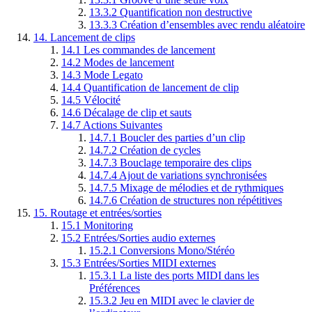
13.3.2
Quantification non destructive
13.3.3
Création d’ensembles avec rendu aléatoire
14.
Lancement de clips
14.1
Les commandes de lancement
14.2
Modes de lancement
14.3
Mode Legato
14.4
Quantification de lancement de clip
14.5
Vélocité
14.6
Décalage de clip et sauts
14.7
Actions Suivantes
14.7.1
Boucler des parties d’un clip
14.7.2
Création de cycles
14.7.3
Bouclage temporaire des clips
14.7.4
Ajout de variations synchronisées
14.7.5
Mixage de mélodies et de rythmiques
14.7.6
Création de structures non répétitives
15.
Routage et entrées/sorties
15.1
Monitoring
15.2
Entrées/Sorties audio externes
15.2.1
Conversions Mono/Stéréo
15.3
Entrées/Sorties MIDI externes
15.3.1
La liste des ports MIDI dans les
Préférences
15.3.2
Jeu en MIDI avec le clavier de