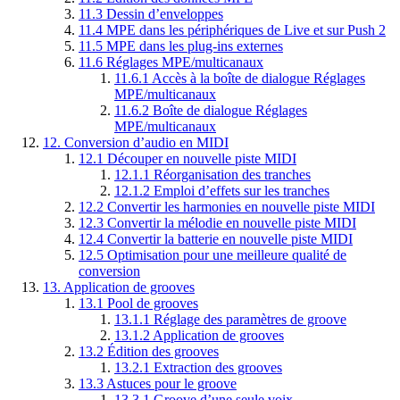
11.3
Dessin d’enveloppes
11.4
MPE dans les périphériques de Live et sur Push 2
11.5
MPE dans les plug-ins externes
11.6
Réglages MPE/multicanaux
11.6.1
Accès à la boîte de dialogue Réglages
MPE/multicanaux
11.6.2
Boîte de dialogue Réglages
MPE/multicanaux
12.
Conversion d’audio en MIDI
12.1
Découper en nouvelle piste MIDI
12.1.1
Réorganisation des tranches
12.1.2
Emploi d’effets sur les tranches
12.2
Convertir les harmonies en nouvelle piste MIDI
12.3
Convertir la mélodie en nouvelle piste MIDI
12.4
Convertir la batterie en nouvelle piste MIDI
12.5
Optimisation pour une meilleure qualité de
conversion
13.
Application de grooves
13.1
Pool de grooves
13.1.1
Réglage des paramètres de groove
13.1.2
Application de grooves
13.2
Édition des grooves
13.2.1
Extraction des grooves
13.3
Astuces pour le groove
13.3.1
Groove d’une seule voix