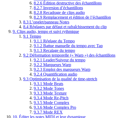
8.2.6
Édition destructive des échantillons
8.2.7
Inversion d’échantillons
8.2.8
Recadrage de clips audio
8.2.9
Remplacement et édition de l’échantillon
8.3
L’onglet/panneau Notes
8.4
Réglages par défaut et rafraîchissement du clip
9.
Clips audio, tempo et suivi rythmique
9.1
Tempo
9.1.1
Réglage du Tempo
9.1.2
Battue manuelle du tempo avec Tap
9.1.3
Recalage du tempo
9.2
Déformation temporelle (« Warp ») des échantillons
9.2.1
Leader/Suiveur du tempo
9.2.2
Marqueurs Warp
9.2.3
Emploi des marqueurs Warp
9.2.4
Quantification audio
9.3
Optimisation de la qualité de time-stretch
9.3.1
Mode Beats
9.3.2
Mode Tones
9.3.3
Mode Texture
9.3.4
Mode Re-Pitch
9.3.5
Mode Complex
9.3.6
Mode Complex Pro
9.3.7
Mode REX
10.
Éditer les notes MIDI et leur dynamique