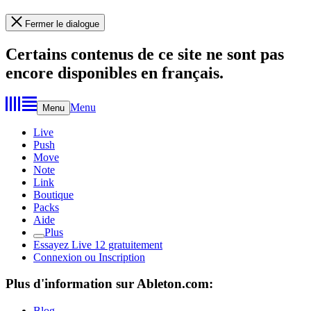
Fermer le dialogue
Certains contenus de ce site ne sont pas
encore disponibles en français.
Menu
Menu
Live
Push
Move
Note
Link
Boutique
Packs
Aide
Plus
Essayez Live 12 gratuitement
Connexion ou Inscription
Plus d'information sur Ableton.com:
Blog