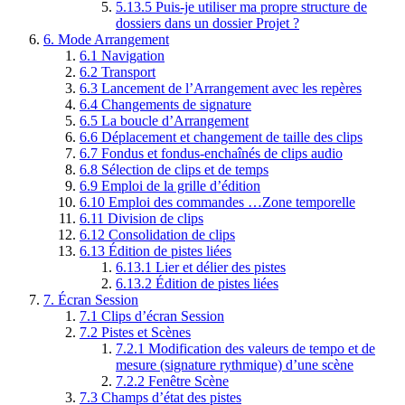
5.13.5
Puis-je utiliser ma propre structure de
dossiers dans un dossier Projet ?
6.
Mode Arrangement
6.1
Navigation
6.2
Transport
6.3
Lancement de l’Arrangement avec les repères
6.4
Changements de signature
6.5
La boucle d’Arrangement
6.6
Déplacement et changement de taille des clips
6.7
Fondus et fondus-enchaînés de clips audio
6.8
Sélection de clips et de temps
6.9
Emploi de la grille d’édition
6.10
Emploi des commandes …Zone temporelle
6.11
Division de clips
6.12
Consolidation de clips
6.13
Édition de pistes liées
6.13.1
Lier et délier des pistes
6.13.2
Édition de pistes liées
7.
Écran Session
7.1
Clips d’écran Session
7.2
Pistes et Scènes
7.2.1
Modification des valeurs de tempo et de
mesure (signature rythmique) d’une scène
7.2.2
Fenêtre Scène
7.3
Champs d’état des pistes