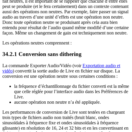
fait neutres, il est important de se rappeler que chacune d’entre elles
peut se produire (et le fera certainement) dans un contexte contenant
aussi des opérations non neutres. Par exemple, faire passer un signal
audio au travers d’une unité d’effets est une opération non neutre.
Donc toute opération neutre se produisant après cela aura bien
entendu pour résultat de l’audio quand même modifié d’une certaine
façon. Même un changement de gain est techniquement non neutre.
Les opérations neutres comprennent :
34.2.1
Conversion sans dithering
La commande Exporter Audio/Vidéo (voir
Exportation audio et
vidéo
) convertit la sortie audio de Live en fichier sur disque. La
conversion est une opération neutre sous certaines conditions :
la fréquence d’échantillonnage du fichier converti est la même
que celle réglée pour l’interface audio dans les Préférences de
Live.
aucune opération non neutre n’a été appliquée.
Les performances de conversion de Live sont testées en chargeant
trois types de fichiers audio non traités (bruit blanc, ondes
sinusoïdales à fréquence fixe et ondes sinusoïdales à fréquence
glissante) en résolution de 16, 24 et 32 bits et en les convertissant en