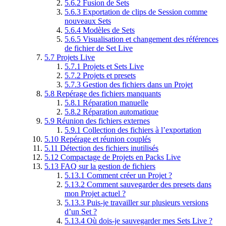
5.6.2
Fusion de Sets
5.6.3
Exportation de clips de Session comme
nouveaux Sets
5.6.4
Modèles de Sets
5.6.5
Visualisation et changement des références
de fichier de Set Live
5.7
Projets Live
5.7.1
Projets et Sets Live
5.7.2
Projets et presets
5.7.3
Gestion des fichiers dans un Projet
5.8
Repérage des fichiers manquants
5.8.1
Réparation manuelle
5.8.2
Réparation automatique
5.9
Réunion des fichiers externes
5.9.1
Collection des fichiers à l’exportation
5.10
Repérage et réunion couplés
5.11
Détection des fichiers inutilisés
5.12
Compactage de Projets en Packs Live
5.13
FAQ sur la gestion de fichiers
5.13.1
Comment créer un Projet ?
5.13.2
Comment sauvegarder des presets dans
mon Projet actuel ?
5.13.3
Puis-je travailler sur plusieurs versions
d’un Set ?
5.13.4
Où dois-je sauvegarder mes Sets Live ?