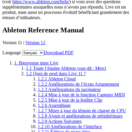
(voir
https://www.ableton.com/help/
)
si vous avez des questions
supplémentaires auxquelles nous n’avons pas répondu. Live est un
produit, mais aussi un processus évolutif bénéficiant grandement des
retours d’utilisateurs.
Ableton Reference Manual
Version 11 |
Version 12
Language
Download PDF
1.
Bienvenue dans Live
1.1
Toute l’équipe Ableton vous dit : Merci
1.2
Quoi de neuf dans Live 11 ?
1.2.1
Ableton Cloud
1.2.2
Améliorations de l’écran Arrangement
1.2.3
Améliorations du navigateur
1.2.4
Mise à jour de la fonction Capturer MIDI
1.2.5
Mise à jour de la fenêtre Clip
1.2.6
Assemblage
1.2.7
Mises à jour du témoin de charge de CPU
1.2.8
Ajouts et améliorations de périphériques
1.2.9
Actions Suivantes
1.2.10
Améliorations de l’interface
1.2.11
Édition de pistes liées