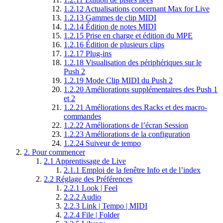
1.2.12
Actualisations concernant Max for Live
1.2.13
Gammes de clip MIDI
1.2.14
Édition de notes MIDI
1.2.15
Prise en charge et édition du MPE
1.2.16
Édition de plusieurs clips
1.2.17
Plug-ins
1.2.18
Visualisation des périphériques sur le
Push 2
1.2.19
Mode Clip MIDI du Push 2
1.2.20
Améliorations supplémentaires des Push 1
et 2
1.2.21
Améliorations des Racks et des macro-
commandes
1.2.22
Améliorations de l’écran Session
1.2.23
Améliorations de la configuration
1.2.24
Suiveur de tempo
2.
Pour commencer
2.1
Apprentissage de Live
2.1.1
Emploi de la fenêtre Info et de l’index
2.2
Réglage des Préférences
2.2.1
Look | Feel
2.2.2
Audio
2.2.3
Link | Tempo | MIDI
2.2.4
File | Folder