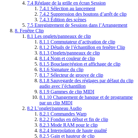
7.4
Réglage de la grille en écran Session
7.4.1
Sélection au lancement
7.4.2
Suppression des boutons d’arrêt de clip
7.4.3
Édition des scènes
7.5
Enregistrement de Sessions dans l’Arrangement
8.
Fenêtre Clip
8.1
Les onglets/panneaux de clip
8.1.1
Commutateur d’activation de clip
8.1.2
Détails de l’échantillon en fenêtre Clip
8.1.3
Onglets/panneaux de clip
8.1.4
Nom et couleur de clip
8.1.5
Bouclage/région et affichage de clip
8.1.6
Signature du clip
8.1.7
Sélecteur de groove de clip
8.1.8
Sauvegarde des réglages par défaut du clip
audio avec l’échantillon
8.1.9
Gammes de clip MIDI
8.1.10
Changement de banque et de programme
par un clip MIDI
8.2
L’onglet/panneau Audio
8.2.1
Commandes Warp
8.2.2
Fondus en début et fin de clip
8.2.3
Mode RAM pour le clip
8.2.4
Interpolation de haute qualité
8.2.5
Gain et hauteur de clip