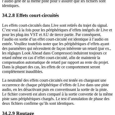
l’audio gelé de la même piste pour s’assurer que les fichiers sont
identiques.
34.2.8
Effets court-circuités
Les effets court-circuités dans Live sont retirés du trajet du signal.
C’est vrai à la fois pour les périphériques d’effets intégrés de Live et
pour les plug-ins VST et AU de tierce partie. Par conséquent,
l’audio en sortie d’un effet court-circuité est identique à l’audio en
entrée. Veuillez toutefois noter que les périphériques d’effets ayant
des paramètres qui nécessitent de façon inhérente un retard (par ex.,
les réglages Look Ahead dans Compressor) induiront toujours ce
retard même en cas d’effet court-circuité, afin de maintenir la
compensation automatique de retard par rapport au reste du projet.
Dans la plupart des cas, les effets de ce comportement seront
complètement inaudibles.
La neutralité des effets court-circuités est testée en chargeant une
occurrence de chaque périphérique d’effets de Live dans une piste
audio, en les désactivant puis en convertissant la sortie de la piste.
Le fichier converti est alors comparé à la sortie convertie de la même
piste sans périphériques chargés. Le test d’annulation de phase des
deux fichiers confirme qu’ils sont identiques.
34.2.9
Routage