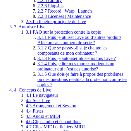
2.2.5
Library
2.2.6
Plug-Ins
2.2.7
Record | Warp | Launch
2.2.8
Licenses | Maintenance
2.3
La fenêtre principale de Live
3.
Autoriser Live
3.1
FAQ sur la protection contre la copie
3.1.1
Puis-je utiliser Live ou d’autres produits
Ableton sans numéro de série ?
3.1.2
Que se passe-t-il si je change les
composants de mon ordinateur ?
3.1.3
Puis-je autoriser plusieurs fois Live ?
3.1.4
Puis-je lire mes morceaux depuis un
ordinateur qui n’est pas autorisé?
3.1.5
Que dois-je faire à propos des problèmes
ou des questions relatifs à la protection contre les
copies ?
4.
Concepts de Live
4.1
Le navigateur
4.2
Sets Live
4.3
Arrangement et Session
4.4
Pistes
4.5
Audio et MIDI
4.6
Clips audio et échantillons
4.7
Clips MIDI et fichiers MIDI