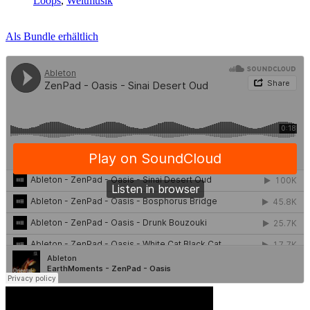
Loops
,
Weltmusik
Als Bundle erhältlich