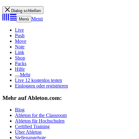
Dialog schließen
Menü
Menü
Live
Push
Move
Note
Link
Shop
Packs
Hilfe
Mehr
Live 12 kostenlos testen
Einloggen oder registrieren
Mehr auf Ableton.com:
Blog
Ableton for the Classroom
Ableton für Hochschulen
Certified Training
Über Ableton
Stellenangebote