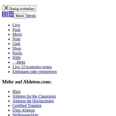
Dialog schließen
Menü
Menü
Live
Push
Move
Note
Link
Shop
Packs
Hilfe
Mehr
Live 12 kostenlos testen
Einloggen oder registrieren
Mehr auf Ableton.com:
Blog
Ableton for the Classroom
Ableton für Hochschulen
Certified Training
Über Ableton
Stellenangebote