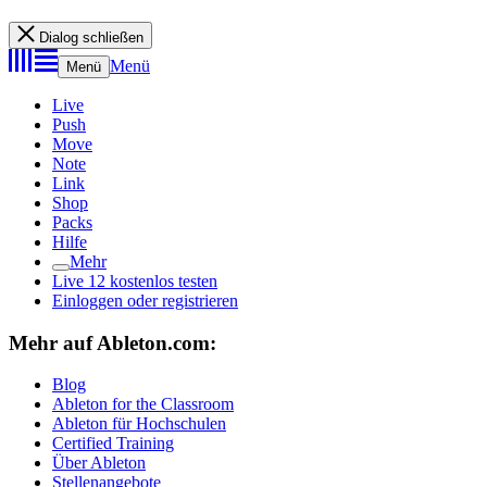
Dialog schließen
Menü
Menü
Live
Push
Move
Note
Link
Shop
Packs
Hilfe
Mehr
Live 12 kostenlos testen
Einloggen oder registrieren
Mehr auf Ableton.com:
Blog
Ableton for the Classroom
Ableton für Hochschulen
Certified Training
Über Ableton
Stellenangebote