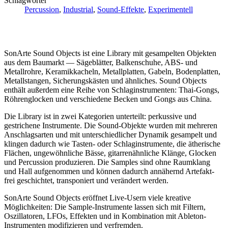
Schlagwörter
Percussion
,
Industrial
,
Sound-Effekte
,
Experimentell
SonArte Sound Objects ist eine Library mit gesampelten Objekten
aus dem Baumarkt — Sägeblätter, Balkenschuhe, ABS- und
Metallrohre, Keramikkacheln, Metallplatten, Gabeln, Bodenplatten,
Metallstangen, Sicherungskästen und ähnliches. Sound Objects
enthält außerdem eine Reihe von Schlaginstrumenten: Thai-Gongs,
Röhrenglocken und verschiedene Becken und Gongs aus China.
Die Library ist in zwei Kategorien unterteilt: perkussive und
gestrichene Instrumente. Die Sound-Objekte wurden mit mehreren
Anschlagsarten und mit unterschiedlicher Dynamik gesampelt und
klingen dadurch wie Tasten- oder Schlaginstrumente, die ätherische
Flächen, ungewöhnliche Bässe, gitarrenähnliche Klänge, Glocken
und Percussion produzieren. Die Samples sind ohne Raumklang
und Hall aufgenommen und können dadurch annähernd Artefakt-
frei geschichtet, transponiert und verändert werden.
SonArte Sound Objects eröffnet Live-Usern viele kreative
Möglichkeiten: Die Sample-Instrumente lassen sich mit Filtern,
Oszillatoren, LFOs, Effekten und in Kombination mit Ableton-
Instrumenten modifizieren und verfremden.