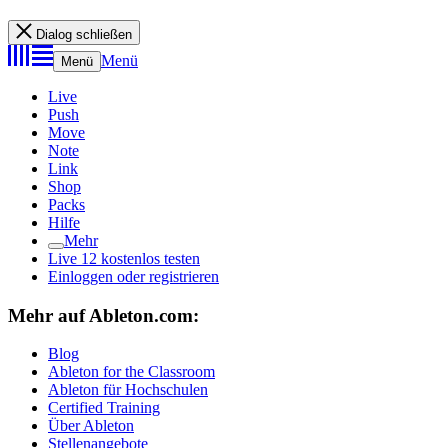
Dialog schließen
Menü
Menü
Live
Push
Move
Note
Link
Shop
Packs
Hilfe
Mehr
Live 12 kostenlos testen
Einloggen oder registrieren
Mehr auf Ableton.com:
Blog
Ableton for the Classroom
Ableton für Hochschulen
Certified Training
Über Ableton
Stellenangebote