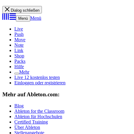
Dialog schließen
Menü
Menü
Live
Push
Move
Note
Link
Shop
Packs
Hilfe
Mehr
Live 12 kostenlos testen
Einloggen oder registrieren
Mehr auf Ableton.com:
Blog
Ableton for the Classroom
Ableton für Hochschulen
Certified Training
Über Ableton
Stellenangebote