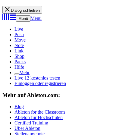
Dialog schließen
Menü
Menü
Live
Push
Move
Note
Link
Shop
Packs
Hilfe
Mehr
Live 12 kostenlos testen
Einloggen oder registrieren
Mehr auf Ableton.com:
Blog
Ableton for the Classroom
Ableton für Hochschulen
Certified Training
Über Ableton
Stellenangebote