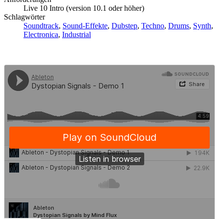
Live 10 Intro (version 10.1 oder höher)
Schlagwörter
Soundtrack
,
Sound-Effekte
,
Dubstep
,
Techno
,
Drums
,
Synth
,
Electronica
,
Industrial