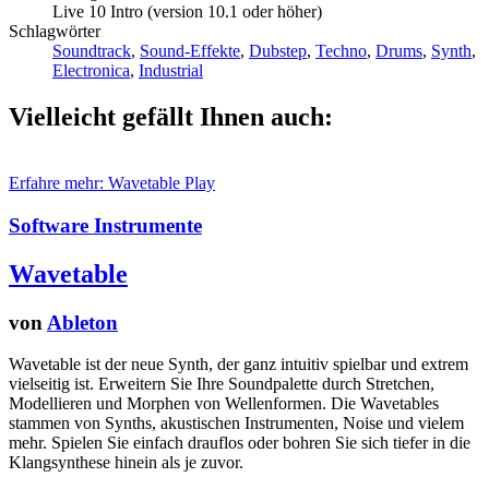
Live 10 Intro (version 10.1 oder höher)
Schlagwörter
Soundtrack
,
Sound-Effekte
,
Dubstep
,
Techno
,
Drums
,
Synth
,
Electronica
,
Industrial
Vielleicht gefällt Ihnen auch:
Erfahre mehr: Wavetable
Play
Software Instrumente
Wavetable
von
Ableton
Wavetable ist der neue Synth, der ganz intuitiv spielbar und extrem
vielseitig ist. Erweitern Sie Ihre Soundpalette durch Stretchen,
Modellieren und Morphen von Wellenformen. Die Wavetables
stammen von Synths, akustischen Instrumenten, Noise und vielem
mehr. Spielen Sie einfach drauflos oder bohren Sie sich tiefer in die
Klangsynthese hinein als je zuvor.