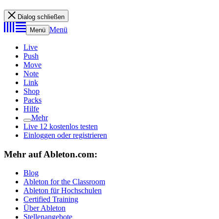
Dialog schließen
Menü
Menü
Live
Push
Move
Note
Link
Shop
Packs
Hilfe
Mehr
Live 12 kostenlos testen
Einloggen oder registrieren
Mehr auf Ableton.com:
Blog
Ableton for the Classroom
Ableton für Hochschulen
Certified Training
Über Ableton
Stellenangebote