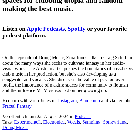
spaces for clubbing utopia and fandom
making the best music.
Listen on
Apple Podcasts
,
Spotify
or your favorite
podcast platform.
On this episode of Doing Music, Zora Jones talks to Craig Schuftan
about the many ways she seeks to cultivate fantasy in her audio-
visual work. The Austrian artist pushes the boundaries of bass-heavy
club music in her production, but she’s also developing as a
songwriter and vocalist. She discusses the value of passion over
profit, the importance of making spaces for community to flourish
and the influence MTV videos had on her growing up.
Keep up with Zora Jones on
Instagram
,
Bandcamp
and via her label
Fractal Fantasy
.
Veröffentlicht am 22. August 2024
in
Podcasts
Tags:
Experimentell
,
Electronica
,
Vocals
,
Sampling
,
Songwriting
,
Doing Music