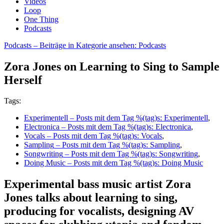
Videos
Loop
One Thing
Podcasts
Podcasts
– Beiträge in Kategorie ansehen: Podcasts
Zora Jones on Learning to Sing to Sample
Herself
Tags:
Experimentell
– Posts mit dem Tag %(tag)s: Experimentell
,
Electronica
– Posts mit dem Tag %(tag)s: Electronica
,
Vocals
– Posts mit dem Tag %(tag)s: Vocals
,
Sampling
– Posts mit dem Tag %(tag)s: Sampling
,
Songwriting
– Posts mit dem Tag %(tag)s: Songwriting
,
Doing Music
– Posts mit dem Tag %(tag)s: Doing Music
Experimental bass music artist Zora
Jones talks about learning to sing,
producing for vocalists, designing AV