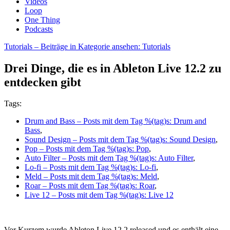
Videos
Loop
One Thing
Podcasts
Tutorials
– Beiträge in Kategorie ansehen: Tutorials
Drei Dinge, die es in Ableton Live 12.2 zu
entdecken gibt
Tags:
Drum and Bass
– Posts mit dem Tag %(tag)s: Drum and
Bass
,
Sound Design
– Posts mit dem Tag %(tag)s: Sound Design
,
Pop
– Posts mit dem Tag %(tag)s: Pop
,
Auto Filter
– Posts mit dem Tag %(tag)s: Auto Filter
,
Lo-fi
– Posts mit dem Tag %(tag)s: Lo-fi
,
Meld
– Posts mit dem Tag %(tag)s: Meld
,
Roar
– Posts mit dem Tag %(tag)s: Roar
,
Live 12
– Posts mit dem Tag %(tag)s: Live 12
Vor Kurzem wurde Ableton Live 12.2 released und es enthält eine