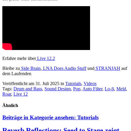
Erfahre mehr über
Live 12.2
Bleibe zu
Side Brain
,
LNA Does Audio Stuff
und
STRANJAH
auf
dem Laufenden
Veröffentlicht am 31. Juli 2025
in
Tutorials
,
Videos
Tags:
Drum and Bass
,
Sound Design
,
Pop
,
Auto Filter
,
Lo-fi
,
Meld
,
Roar
,
Live 12
Ähnlich
Beiträge in Kategorie ansehen:
Tutorials
Reverb Reflections: Seed to Stage zeigt