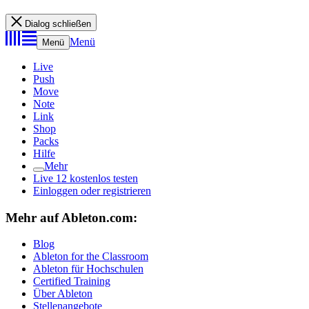
Dialog schließen
Menü
Menü
Live
Push
Move
Note
Link
Shop
Packs
Hilfe
Mehr
Live 12 kostenlos testen
Einloggen oder registrieren
Mehr auf Ableton.com:
Blog
Ableton for the Classroom
Ableton für Hochschulen
Certified Training
Über Ableton
Stellenangebote