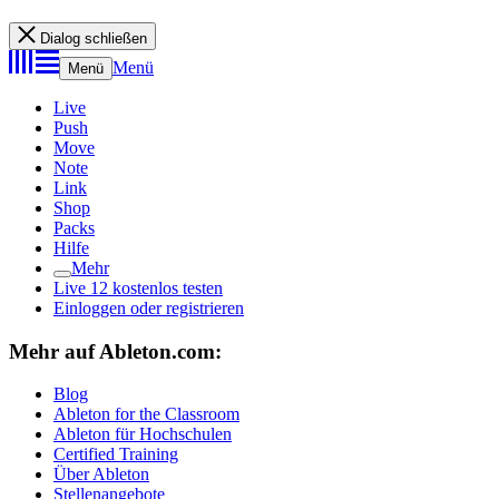
Dialog schließen
Menü
Menü
Live
Push
Move
Note
Link
Shop
Packs
Hilfe
Mehr
Live 12 kostenlos testen
Einloggen oder registrieren
Mehr auf Ableton.com:
Blog
Ableton for the Classroom
Ableton für Hochschulen
Certified Training
Über Ableton
Stellenangebote