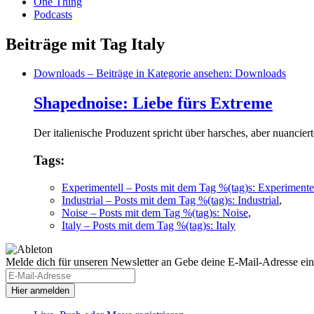
One Thing
Podcasts
Beiträge mit Tag Italy
Downloads
– Beiträge in Kategorie ansehen: Downloads
Shapednoise: Liebe fürs Extreme
Der italienische Produzent spricht über harsches, aber nuanc
Tags:
Experimentell
– Posts mit dem Tag %(tag)s: Experimente
Industrial
– Posts mit dem Tag %(tag)s: Industrial
,
Noise
– Posts mit dem Tag %(tag)s: Noise
,
Italy
– Posts mit dem Tag %(tag)s: Italy
Melde dich für unseren Newsletter an
Gebe deine E-Mail-Adresse ein