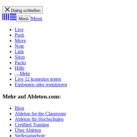
Dialog schließen
Menü
Menü
Live
Push
Move
Note
Link
Shop
Packs
Hilfe
Mehr
Live 12 kostenlos testen
Einloggen oder registrieren
Mehr auf Ableton.com:
Blog
Ableton for the Classroom
Ableton für Hochschulen
Certified Training
Über Ableton
Stellenangebote