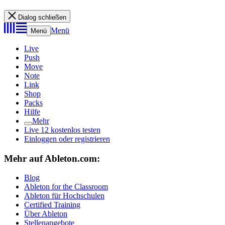
Dialog schließen
Menü
Menü
Live
Push
Move
Note
Link
Shop
Packs
Hilfe
Mehr
Live 12 kostenlos testen
Einloggen oder registrieren
Mehr auf Ableton.com:
Blog
Ableton for the Classroom
Ableton für Hochschulen
Certified Training
Über Ableton
Stellenangebote